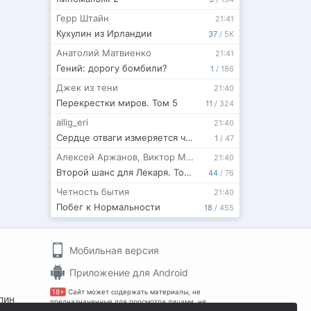
Герр Штайн
21:41
Кухулин из Ирландии
37
/
5K
Анатолий Матвиенко
21:41
Гений: дорогу бомбили?
1
/
186
Джек из тени
21:40
Перекрестки миров. Том 5
11
/
324
allig_eri
21:40
Сердце отваги измеряется численностью. Книга 6
1
/
47
Алексей Аржанов
,
Виктор Молотов
21:40
Второй шанс для Лекаря. Том 4
44
/
76
Четность бытия
21:40
Побег к Нормальности
18
/
455
Мобильная версия
Приложение для Android
18+
Сайт может содержать материалы, не
пин
предназначенные для просмотра лицами, не