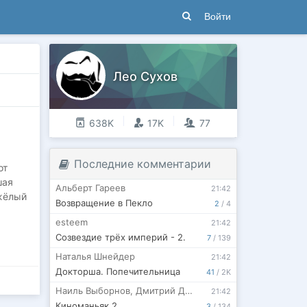
Войти
Лео Сухов
638K
17K
77
Последние комментарии
от
шая
Альберт Гареев
21:42
яжёлый
Возвращение в Пекло
2
/
4
esteem
21:42
Созвездие трёх империй - 2.
7
/
139
Наталья Шнейдер
21:42
Докторша. Попечительница
41
/
2K
Наиль Выборнов
,
Дмитрий Досужий
21:42
Киноманьяк 2
3
/
134