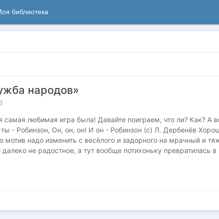
оя библиотека
ужба народов»
3
я самая любимая игра была! Давайте поиграем, что ли? Как? А в
И ты - Робинзон, Он, он, он! И он - Робинзон (с) Л. Дербенёв Хоро
ко мотив надо изменить с весёлого и задорного на мрачный и т
о далеко не радостное, а тут вообще потихоньку превратилась в