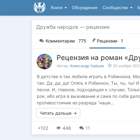
Книги
Обсуждения
Сообщество
М
Дружба народов
— рецензии
Комментарии
·
775
Рецензии
·
1
Рецензия на роман «Др
Автор:
Александр Зайцев
20 ноября 202
В детстве я так любила играть в Робинзона, Мо
так: Да, да, да! Опять я Робинзон, Ты, ты, ты! 
песня. И, главное, подходящая к случаю. Толь
рок, ибо игра в выживание и сама по себе дел
противостояние из разряда “наши...
Читать дальше →
+102
448
11