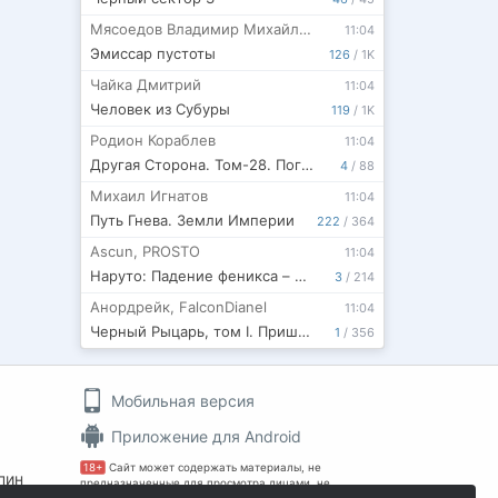
Мясоедов Владимир Михайлович
11:04
Эмиссар пустоты
126
/
1K
Чайка Дмитрий
11:04
Человек из Субуры
119
/
1K
Родион Кораблев
11:04
Другая Сторона. Том-28. Погружение
4
/
88
Михаил Игнатов
11:04
Путь Гнева. Земли Империи
222
/
364
Ascun
,
PROSTO
11:04
Наруто: Падение феникса – становление шиноби.
3
/
214
Анордрейк
,
FalconDianel
11:04
Черный Рыцарь, том I. Пришествие
1
/
356
Мобильная версия
Приложение для Android
18+
Сайт может содержать материалы, не
пин
предназначенные для просмотра лицами, не