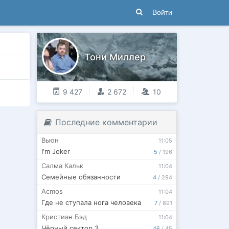
Войти
Тони Миллер
9 427
2 672
10
Последние комментарии
Вьюн
11:05
I'm Joker
5
/
196
Салма Кальк
11:04
Семейные обязанности
4
/
294
Acmos
11:04
Где не ступала нога человека
7
/
891
Кристиан Бэд
11:04
Чёрный сектор 3
46
/
45