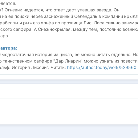
ляется.
я? Огневик надеется, что ответ даст упавшая звезда. Он
я на ее поиски через заснеженный Селендэль в компании крыла
рабеллы и рыжего эльфа по прозвищу Лис. Лиса сильно занима
еского сапфира. А Снежнокрылая, между тем, постоянно возник
ара...
автора:
амодостаточная история из цикла, ее можно читать отдельно. Н
о таинственном сапфире "Дар Лиарии" можно узнать из повести
льф. История Лиссии". Читать:
https://author.today/work/529560