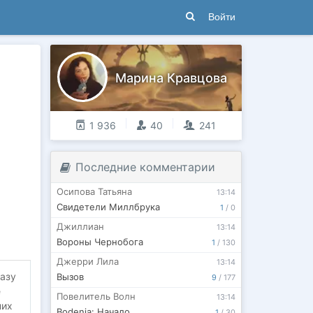
Войти
Марина Кравцова
1 936
40
241
Последние комментарии
Осипова Татьяна
13:14
Свидетели Миллбрука
1
/
0
Джиллиан
13:14
Вороны Чернобога
1
/
130
Джерри Лила
13:14
разу
Вызов
9
/
177
е
Повелитель Волн
13:14
них
Bodenia: Начало
1
/
30