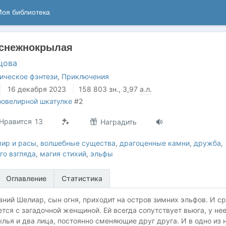
оя библиотека
 снежнокрылая
цова
ическое фэнтези
,
Приключения
16 декабря 2023
158 803
зн.
, 3,97
а.л.
 ювелирной шкатулке
#2
Нравится
13
Наградить
мир и расы
,
волшебные существа
,
драгоценные камни
,
дружба
,
го взгляда
,
магия стихий
,
эльфы
Оглавление
Статистика
аний Шелиар, сын огня, приходит на остров зимних эльфов. И с
тся с загадочной женщиной. Ей всегда сопутствует вьюга, у не
ья и два лица, постоянно сменяющие друг друга. И в одно из 