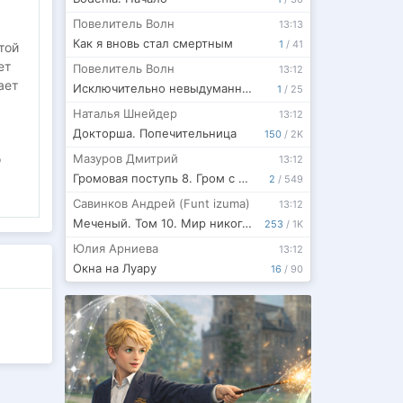
Повелитель Волн
13:13
Как я вновь стал смертным
1
/
41
той
ет
Повелитель Волн
13:12
ает
Исключительно невыдуманные истории: Тайна Снегурочки
1
/
25
Наталья Шнейдер
13:12
Докторша. Попечительница
150
/
2K
Мазуров Дмитрий
о
13:12
Громовая поступь 8. Гром с севера
2
/
549
Савинков Андрей (Funt izuma)
13:12
Меченый. Том 10. Мир никогда не будет прежним
253
/
1K
Юлия Арниева
13:12
Окна на Луару
16
/
90