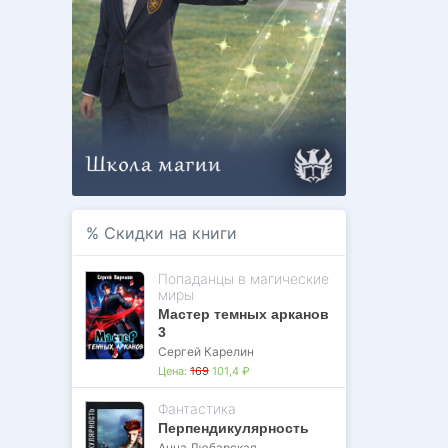
%
Скидки на книги
Попаданцы в магические
миры
Мастер темных арканов
3
Сергей Карелин
Цена:
169
101,4 ₽
Фантастика
Перпендикулярность
Анна Любарская