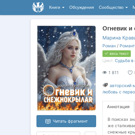
Книги
Обсуждения
Сообщество
М
Огневик и
Марина Крав
Роман
/
Романт
весь текст
Цикл:
Судьба в
1 811
авторский 
любовь с перво
Аннотация
В поисках зн
Читать фрагмент
же сталкивае
снежные крыл