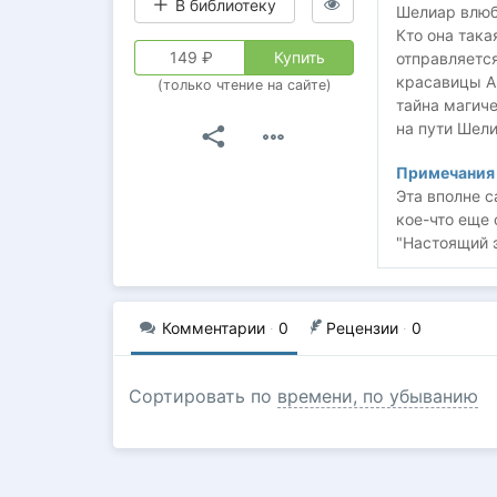
В библиотеку
Шелиар влюб
Кто она така
149
₽
Купить
отправляетс
красавицы А
(только чтение на сайте)
тайна магич
на пути Шели
Примечания 
Эта вполне с
кое-что еще 
"Настоящий э
Комментарии
·
0
Рецензии
·
0
Сортировать по
времени, по убыванию