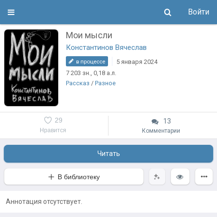
Войти
Мои мысли
Константинов Вячеслав
5 января 2024
в процессе
7 203
зн.
, 0,18
а.л.
Рассказ
/
Разное
29
13
Нравится
Комментарии
Читать
В библиотеку
Аннотация отсутствует.