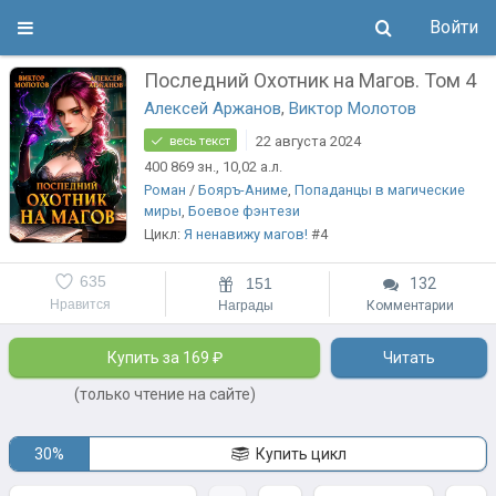
Войти
Последний Охотник на Магов. Том 4
Алексей Аржанов
,
Виктор Молотов
22 августа 2024
весь текст
400 869
зн.
, 10,02
а.л.
Роман
/
Бояръ-Аниме
,
Попаданцы в магические
миры
,
Боевое фэнтези
Цикл:
Я ненавижу магов!
#4
635
151
132
Нравится
Награды
Комментарии
Купить за 169 ₽
Читать
(только чтение на сайте)
30%
Купить цикл