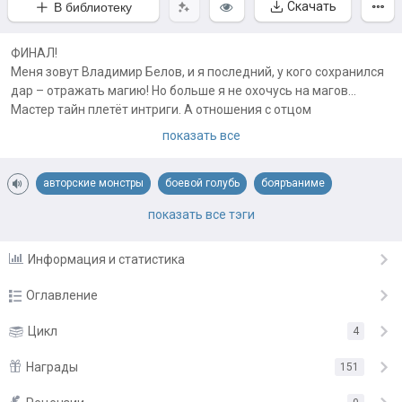
Скачать
В библиотеку
ФИНАЛ!
Меня зовут Владимир Белов, и я последний, у кого сохранился
дар – отражать магию! Но больше я не охочусь на магов...
Мастер тайн плетёт интриги. А отношения с отцом
обостряются.
показать все
Грядёт слияние нашего мира с тёмным... и я единственный, кто
может это остановить!
авторские монстры
боевой голубь
бояръаниме
Примечания автора:
магическая академия
от слабого до сильного
показать все тэги
ПЕРВЫЙ ТОМ ЗДЕСЬ -
https://author.today/work/349361
Все иллюстрации кликабельны✨️
охотники на чудовищ
питомцы
становление героя
Информация и статистика
тайны и интриги
Оглавление
Глава 1
Цикл
4
19.07.24
Глава 2
Награды
21.07.24
151
Глава 3
23.07.24