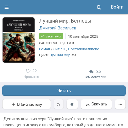
Войти
Лучший мир. Беглецы
Дмитрий Васильев
10 сентября 2025
весь текст
640 531
зн.
, 16,01
а.л.
Роман
/
ЛитРПГ
,
Постапокалипсис
Цикл:
Лучший мир
#9
22
25
Нравится
Комментарии
Читать
Скачать
В библиотеку
Девятая книга из сери "Лучший мир" почти полностью
посвящена игроку с ником Зорге, который до данного момента