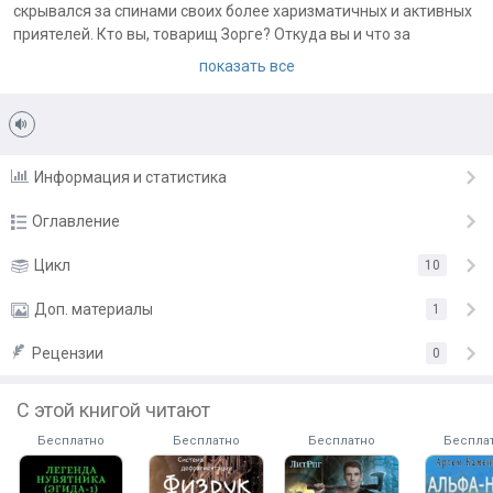
скрывался за спинами своих более харизматичных и активных
приятелей. Кто вы, товарищ Зорге? Откуда вы и что за
легендарный квест вы получили? Квест, о котором не знают
показать все
даже разработчики игры "Лучший мир"...
Примечания автора:
Роман несколько отличается от других книг серии, но он
должен был появится, чтобы в полной мере осветить моменты,
Информация и статистика
которые мимоходом проскальзывают по мере повествования...
Оглавление
Пролог
Цикл
10
16.07.25
Глава 1
Доп. материалы
16.07.25
1
Глава 2
16.07.25
Рецензии
0
Иллюстрации
Глава 3
16.07.25
С этой книгой читают
Глава 4
16.07.25
Бесплатно
Бесплатно
Бесплатно
Беспла
Глава 5
16.07.25