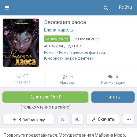
Войти
Эволюция хаоса
Елена Кароль
21 июля 2025
весь текст
484 422
зн.
, 12,11
а.л.
Роман
/
Романтическое фэнтези
,
Юмористическое фэнтези
67
6
6
Нравится
Награды
Комментарии
Купить за 169 ₽
Читать
(только чтение на сайте)
Скачать
В библиотеку
Позвольте представиться, Могущественная Майрана Моро,