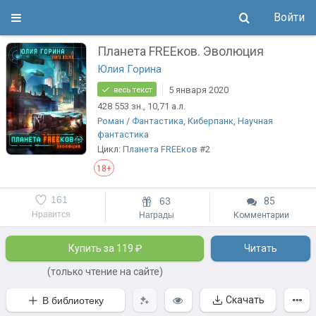
Войти
Планета FREEков. Эволюция
Юлия Горина
5 января 2020
весь текст
428 553
зн.
, 10,71
а.л.
Роман
/
Фантастика
,
Киберпанк
,
Научная
фантастика
Цикл:
Планета FREEков
#2
18+
161
63
85
Нравится
Награды
Комментарии
Купить за 119 ₽
Читать
(только чтение на сайте)
Скачать
В библиотеку