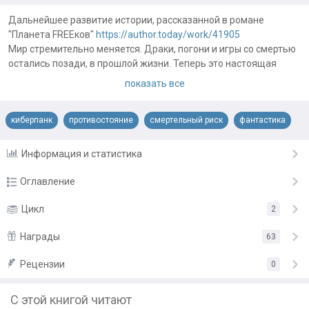
Дальнейшее развитие истории, рассказанной в романе
"Планета FREEков"
https://author.today/work/41905
Мир стремительно меняется. Драки, погони и игры со смертью
остались позади, в прошлой жизни. Теперь это настоящая
война - война за выживание...
показать все
Примечания автора:
Автор обложки TheRealDesigner
киберпанк
противостояние
смертельный риск
фантастика
Редактура книги Toyama
https://author.today/post/47286
Информация и статистика
Оглавление
Пролог
Цикл
2
15.10.19
Глава 1
Награды
23.10.19
63
Глава 2
24.10.19
Рецензии
«Очень увлекательно!»
от
sea
0
Глава 3
«Очень увлекательно!»
от
Artem
28.10.19
С этой книгой читают