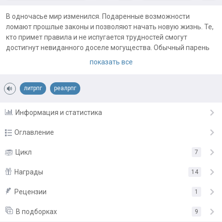
В одночасье мир изменился. Подаренные возможности
ломают прошлые законы и позволяют начать новую жизнь. Те,
кто примет правила и не испугается трудностей смогут
достигнут невиданного доселе могущества. Обычный парень
без выдающихся навыков цепляется за этот подарок судьбы,
показать все
но сможет ли он выжить в быстро изменяющемся мире среди
умелых, подготовленных и амбициозных людей?
литрпг
реалрпг
В каком порядке читать.
Заханд. Начало
Заханд. Аннексии
Информация и статистика
Заханд. Метисация
Заханд. Холархии
Оглавление
Заханд. Финал
Глава 1 Потрясение.
Цикл
7
26.09.18
Глава 2 Первый босс данжа.
Награды
22.01.17
14
Глава 3 Возвращение в данж.
22.01.17
Рецензии
«Отличная книга!»
от
Денис Бакатов
1
Глава 4 Матчасть.
«Воплотили многие мои мечты в жизнь»
от
Владимиров
22.01.17
В подборках
9