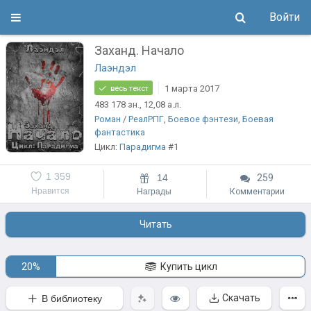
Войти
Заханд. Начало
Лаэндэл
1 марта 2017
весь текст
483 178
зн.
, 12,08
а.л.
Роман
/
РеалРПГ
,
Боевое фэнтези
,
Боевая
фантастика
Цикл:
Парадигма
#1
1 359
14
259
Нравится
Награды
Комментарии
Читать
20%
Купить цикл
Скачать
В библиотеку