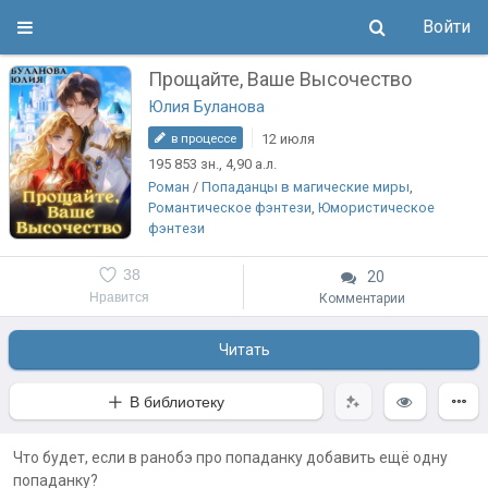
Войти
Прощайте, Ваше Высочество
Юлия Буланова
12 июля
в процессе
195 853
зн.
, 4,90
а.л.
Роман
/
Попаданцы в магические миры
,
Романтическое фэнтези
,
Юмористическое
фэнтези
38
20
Нравится
Комментарии
Читать
В библиотеку
Что будет, если в ранобэ про попаданку добавить ещё одну
попаданку?