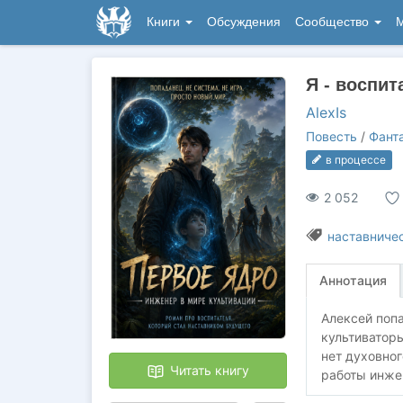
Книги
Обсуждения
Сообщество
М
Я - воспит
AlexIs
Повесть
/
Фант
в процессе
2 052
наставниче
Аннотация
Алексей попа
культиваторы
нет духовног
Читать книгу
работы инжен