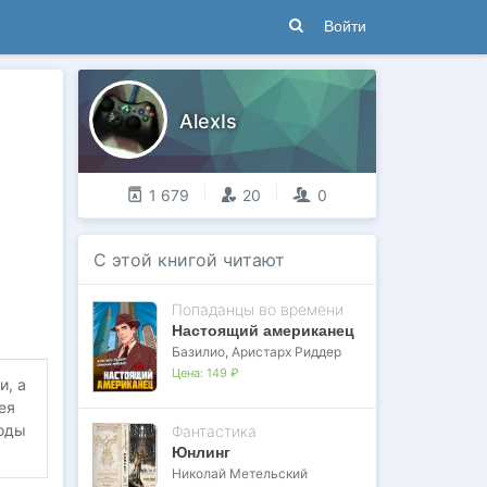
Войти
AlexIs
1 679
20
0
С этой книгой читают
Попаданцы во времени
Настоящий американец
Базилио
,
Аристарх Риддер
Цена:
149 ₽
и, а
ея
годы
Фантастика
Юнлинг
Николай Метельский