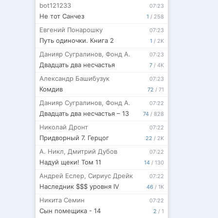
bot121233
07:23
Не тот Санчез
1
/
258
Евгений Понарошку
07:23
Путь одиночки. Книга 2
1
/
2K
Данияр Сугралинов
,
Фонд А.
07:23
Двадцать два несчастья
7
/
4K
Александр Башибузук
07:23
Комдив
72
/
71
Данияр Сугралинов
,
Фонд А.
07:22
Двадцать два несчастья – 13
74
/
828
Николай Дронт
07:22
Придворный 7. Герцог
22
/
2K
А. Никл
,
Дмитрий Дубов
07:22
Надуй щеки! Том 11
14
/
130
Андрей Еслер
,
Сириус Дрейк
07:22
Наследник $$$ уровня IV
46
/
1K
Никита Семин
07:22
Сын помещика - 14
2
/
1