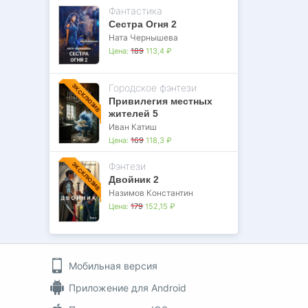
Фантастика
Сестра Огня 2
Ната Чернышева
Цена:
189
113,4 ₽
Городское фэнтези
ЭКСКЛЮЗИВ
Привилегия местных
жителей 5
Иван Катиш
Цена:
169
118,3 ₽
Фэнтези
ЭКСКЛЮЗИВ
Двойник 2
Назимов Константин
Цена:
179
152,15 ₽
Мобильная версия
Приложение для Android