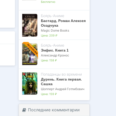
Бесплатно
Бояръ-Аниме
Бастард. Роман Алексея
Осадчука
Magic Dome Books
Цена:
209 ₽
Бояръ-Аниме
ЭКСКЛЮЗИВ
Энфис. Книга 1
Александр Кронос
Цена:
158 ₽
Попаданцы во времени
Дурень. Книга первая.
Сашка
Шопперт Андрей Готлибович
Цена:
159 ₽
Последние комментарии