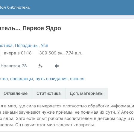
оя библиотека
атель... Первое Ядро
астика
,
Попаданцы
,
Уся
вчера в 01:18
309 509
зн.
, 7,74
а.л.
Нравится
28
ство
,
попаданцы
,
путь созидания
,
сянься
Оглавление
Статистика
Доп. материалы
л в мир, где сила измеряется плотностью обработки информаци
 веками заучивают чужие приемы, не понимая их сути. У Алекс
о ядра. Зато есть опыт работы воспитателем в детском саду и 
ером. Он научит этот мир задавать вопросы.