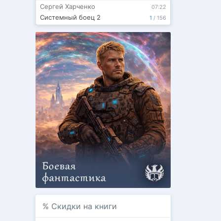
Сергей Харченко
07:22
Системный боец 2
1
/
156
%
Скидки на книги