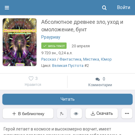
Войти
Абсолютное древнее зло, уход и
омоложение, бунт
Ррауриау
20 апреля
весь текст
9 720
зн.
, 0,24
а.л.
Рассказ
/
Фантастика
,
Мистика
,
Юмор
Цикл:
Великая Пустота
#2
3
0
Нравится
Комментарии
Читать
Скачать
В библиотеку
Герой летает в космосе и высокомерно ворчит, имеет