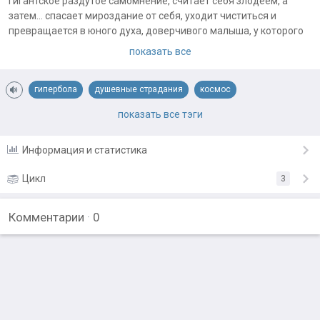
гигантское раздутое самомнение, считает себя злодеем, а
затем... спасает мироздание от себя, уходит чиститься и
превращается в юного духа, доверчивого малыша, у которого
не полностью обнулён характер.
показать все
Малыш почти ничего не помнит о прошлом, но имеет
потенциал чтоб проявить способности. Его ловят душеловы и
гипербола
душевные страдания
космос
пытаются завербовать, отправить совершать добрые дела. А
вдруг обманывают..?
один против всех
свет и тьма
тёмная сторона
тьма
показать все тэги
юмор и стёб
Информация и статистика
Цикл
3
Комментарии
·
0