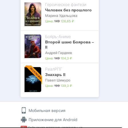
Героическое фэнтези
Человек без прошлого
Марина Удальцова
Цена:
149
126,65 ₽
Бояръ-Аниме
Второй шанс Боярова –
II
Андрей Гардеев
Цена:
149
104,3 ₽
РеалРПГ
ЭКСКЛЮЗИВ
Знахарь II
Павел Шимуро
Цена:
199
139,3 ₽
Мобильная версия
Приложение для Android
18+
Сайт может содержать материалы, не