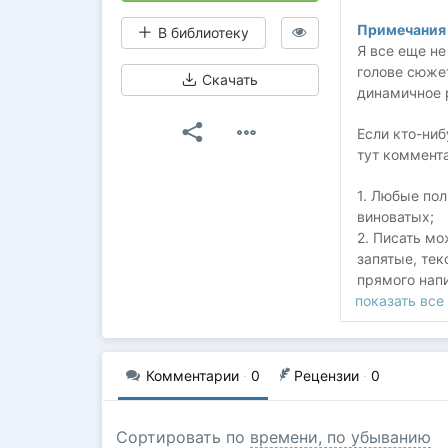
Примечания 
В библиотеку
Я все еще не
голове сюже
Скачать
динамичное 
Если кто-ниб
тут коммент
1. Любые пол
виноватых;
2. Писать м
запятые, тек
прямого нап
показать все
3. Текст не 
рожден боль
4. Если вам 
заставляйте 
Комментарии
·
0
Рецензии
·
0
Спасибо за в
Сортировать по
времени, по убыванию