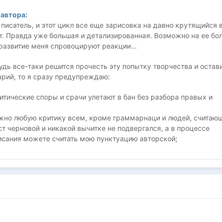
автора:
 писатель, и этот цикл все еще зарисовка на давно крутящийся 
т. Правда уже большая и детализированная. Возможно на ее бо
развитие меня спровоцируют реакции...
удь все-таки решится прочесть эту попытку творчества и остав
арий, то я сразу предупреждаю:
итические споры и срачи улетают в бан без разбора правых и
ожно любую критику всем, кроме граммарнаци и людей, считаю
ст черновой и никакой вычитке не подвергался, а в процессе
исания можете считать мою пунктуацию авторской;
претендует на историческую достоверность, а весь лор мира
ной фантазией недоавтора;
очень хочется перейти на личности, то гадьте в личку, не
меня удалять комментарии, мне не хочется этого делать.
нимание!