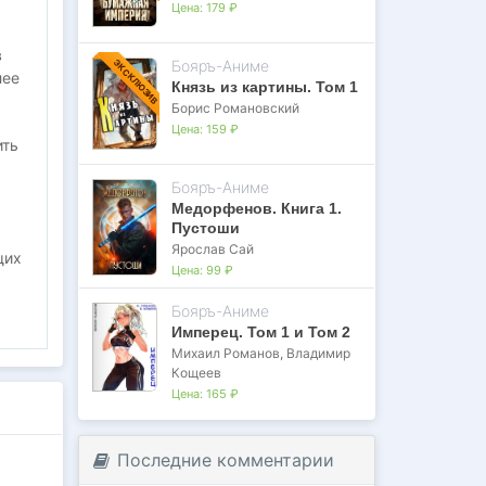
Цена:
179 ₽
в
Бояръ-Аниме
ЭКСКЛЮЗИВ
лее
Князь из картины. Том 1
Борис Романовский
Цена:
159 ₽
ить
Бояръ-Аниме
Медорфенов. Книга 1.
Пустоши
Ярослав Сай
щих
Цена:
99 ₽
Бояръ-Аниме
Имперец. Том 1 и Том 2
Михаил Романов
,
Владимир
Кощеев
Цена:
165 ₽
Последние комментарии