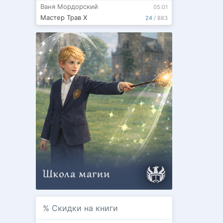
Ваня Мордорский
05:01
Мастер Трав X
24
/
883
%
Скидки на книги