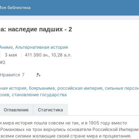
оя библиотека
а: наследие падших - 2
Аниме
,
Альтернативная история
3 мая
411 390
зн.
, 10,28
а.л.
#2
Нравится
7
ная история
,
бояръаниме
,
российская империя
,
сильные персо
роев
,
становление государства
Оглавление
Статистика
и мира история пошла совсем не так, и в 1905 году вместо
 Романовых на трон вернулись основатели Российской Империи
 всеми силами желающие своей стране мира и процветания.