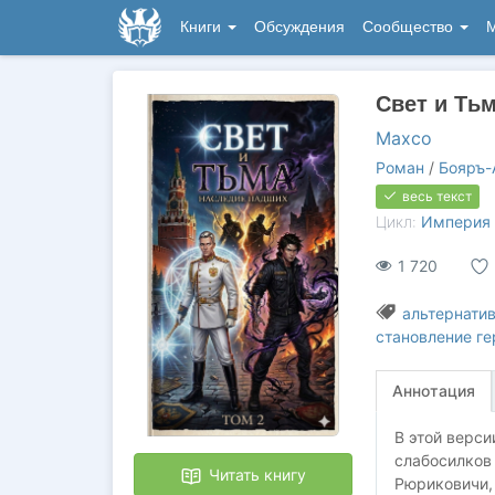
Книги
Обсуждения
Сообщество
М
Свет и Тьм
Maxco
Роман
/
Бояръ-
весь текст
Цикл:
Империя
1 720
альтернатив
становление ге
Аннотация
В этой верси
слабосилков
Читать книгу
Рюриковичи,