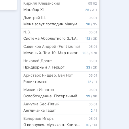
Кирилл Клеванский
05:02
Матабар XI
25
/
311
Дмитрий Ш.
05:01
Меня зовут господин Мацумото! том 6
36
/
35
N.B.
05:01
Система Абсолютного З.Л.А.
113
/
3K
Савинков Андрей (Funt izuma)
05:01
Меченый. Том 10. Мир никогда не будет прежним
203
/
970
Николай Дронт
05:01
Придворный 7. Герцог
33
/
2K
Аристарх Риддер
,
Вай Нот
05:01
Реликтомант
12
/
11
Михаил Игнатов
05:01
Освобождение. Потерянный Орден
39
/
9K
Анчутка Бес-Пятый
05:01
Англичанка гадит
2
/
1
Валериев Игорь
05:01
Я вернулся. Музыкант. Книга вторая.
10
/
113