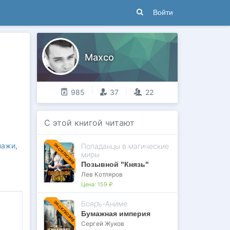
Войти
Maxco
985
37
22
С этой книгой читают
нажи
,
Попаданцы в магические
ЭКСКЛЮЗИВ
миры
Позывной "Князь"
Лев Котляров
Цена:
159 ₽
Бояръ-Аниме
ЭКСКЛЮЗИВ
Бумажная империя
Сергей Жуков