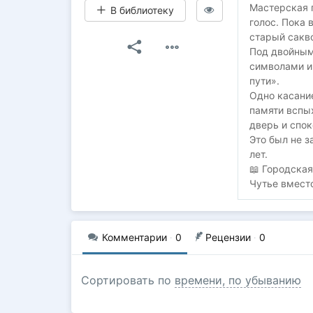
Мастерская 
В библиотеку
голос. Пока 
старый сакв
Под двойным
символами и 
пути».
Одно касание
памяти вспы
дверь и спок
Это был не з
лет.
📖 Городская
Чутье вместо
Комментарии
·
0
Рецензии
·
0
Сортировать по
времени, по убыванию