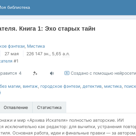
оя библиотека
теля. Книга 1: Эхо старых тайн
кое фэнтези
,
Мистика
27 мая
226 147
зн.
, 5,65
а.л.
кателя
#1
равится
4
Создано с помощью нейросет
без магии
,
винтаж
,
городское фэнтези
,
детектив
,
мистика
,
поис
ё
Оглавление
Статистика
онажи и мир «Архива Искателя» полностью авторские. ИИ
я исключительно как редактор: для вычитки, устранения повто
тиля. Основная работа, идеи и финальные правки — за автором