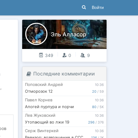
Войти
Эль Алласор
349
0
9
Последние комментарии
и
Поповский Андрей
10:36
к
,
Отморозок 12
20
/
59
Павел Корнев
10:36
Апогей пурпура и порчи
80
/
5K
Лев Жуковский
10:36
Утопающий во лжи 19
296
/
376
ров
Серж Винтеркей
10:36
.
Ревизор: возвращение в СССР 62
136
/
1K