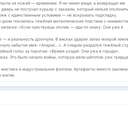
пахла не кожей — временем. Я не чинил вещи, а возвращал им
в дверь не постучал курьер с заказом, который нельзя отклонить
ояж с единственным условием — не вскрывать подкладку.
 дном покоилась тяжёлая металлическая пластина с неизвест
записка: «Если чувствуешь отклик — иди по знаку. Они уже в
 — и реальность дрогнула. В висках ударил запах мокрой земли
хнуло забытое имя: «Аларис…». А следом раздался тяжёлый сту
ойный голос за порогом: «Время уходит. Они уже в городе».
аказ. Это было начало войны, которую вели шёпотом уже тридца
 мистика и индустриальное фэнтези. Артефакты вместо заклина
 магии.