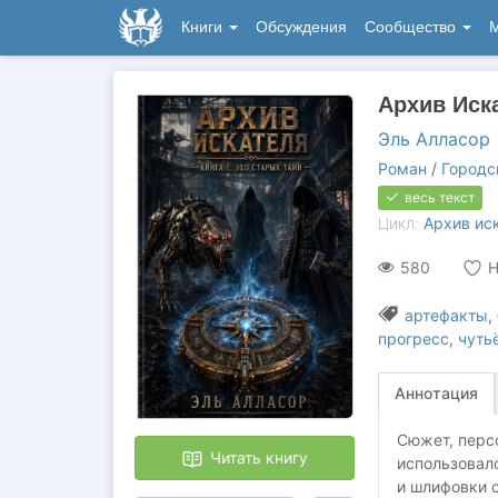
Книги
Обсуждения
Сообщество
М
Архив Иска
Эль Алласор
Роман
/
Городс
весь текст
Цикл:
Архив ис
580
Н
артефакты
,
прогресс
,
чуть
Аннотация
Сюжет, перс
Читать книгу
использовалс
и шлифовки с