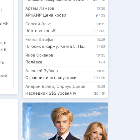
Артём Ламзов
10:36
:
АРКАИР Цена крови
9
/
33
ными
Сергей Эльф
10:35
Чёртово копьё!
8
/
269
Елена Штефан
10:35
, в
Плюсик в карму. Книга 5. Пашкины будни.
1
/
88
к в
Яков Осканов
10:35
Полёвка
ть
1
/
4
Алексей Зубков
10:35
ний.
Странник и его спутники
20
/
2K
Андрей Еслер
,
Сириус Дрейк
10:35
Наследник $$$ уровня IV
30
/
1K