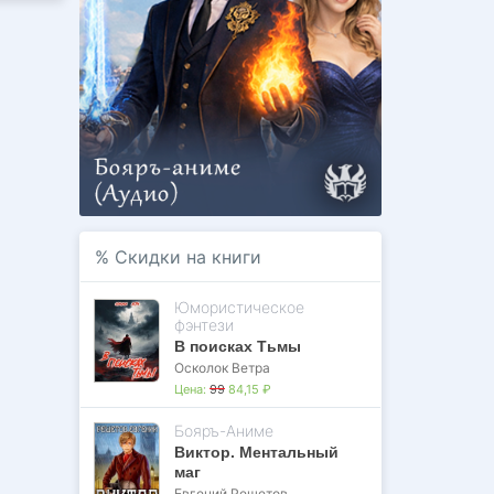
%
Скидки на книги
Юмористическое
фэнтези
В поисках Тьмы
Осколок Ветра
Цена:
99
84,15 ₽
Бояръ-Аниме
Виктор. Ментальный
маг
Евгений Решетов