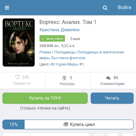
Войти
Вортекс: Анализ. Том 1
Кристина Девилюк
5 мая
весь текст
368 848
зн.
, 9,22
а.л.
Роман
/
Попаданцы
,
Попаданцы в магические
миры
,
Бытовое фэнтези
Цикл:
История Миры
#1
145
9
86
Нравится
Награды
Комментарии
Купить за 159 ₽
Читать
(только чтение на сайте)
15%
Купить цикл