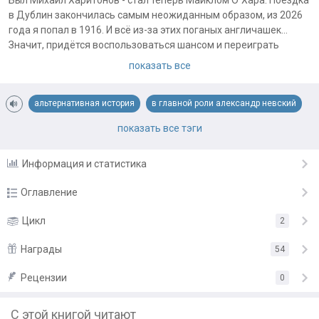
Был Михаил Харитонов - стал теперь Майклом О`Хара. Поездка
в Дублин закончилась самым неожиданным образом, из 2026
года я попал в 1916. И всё из-за этих поганых англичашек...
Значит, придётся воспользоваться шансом и переиграть
Пасхальное восстание, начать борьбу за независимость на
показать все
пару лет раньше, с послезнанием, боевым опытом и
железобетонной уверенностью в своей правоте. Ирландия
альтернативная история
в главной роли александр невский
будет свободной!
жестокость и насилие
интриги и политические заговоры
показать все тэги
Примечания автора:
Первый том:
https://author.today/work/558780/
ирландия
исторические приключения
остросюжетный роман
Информация и статистика
партизанская война
первая мировая война
Оглавление
попаданцы во времени
революция
Глава 1
Цикл
хорошие книги для умных и красивых людей
2
5 мая
Глава 2
Награды
6 мая
54
Глава 3
8 мая
Рецензии
«Отличная книга!»
от
Дмитрий Суховерхов
0
Глава 4
«Спасибо за работу, автор»
от
Trifon Tihonovich
11 мая
С этой книгой читают