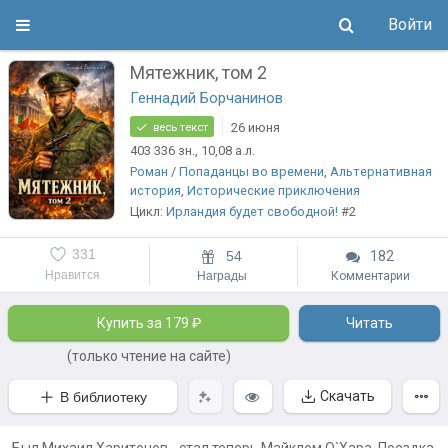
Войти
Мятежник, том 2
Геннадий Борчанинов
26 июня
весь текст
403 336
зн.
, 10,08
а.л.
Роман
/
Попаданцы во времени
,
Альтернативная
история
,
Исторические приключения
Цикл:
Ирландия будет свободной!
#2
331
54
182
Нравится
Награды
Комментарии
Купить за 179 ₽
Читать
(только чтение на сайте)
Скачать
В библиотеку