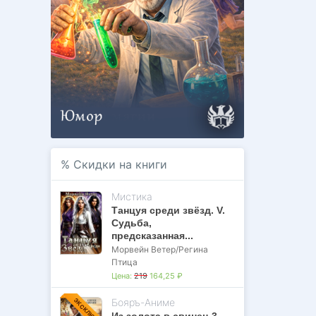
%
Скидки на книги
Мистика
Танцуя среди звёзд. V.
Судьба,
предсказанная...
Морвейн Ветер/Регина
Птица
Цена:
219
164,25 ₽
Бояръ-Аниме
ЭКСКЛЮЗИВ
Из золота в свинец 3