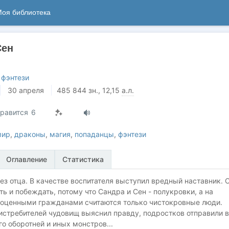
оя библиотека
Сен
 фэнтези
30 апреля
485 844
зн.
, 12,15
а.л.
равится
6
мир
,
драконы
,
магия
,
попаданцы
,
фэнтези
Оглавление
Статистика
ез отца. В качестве воспитателя выступил вредный наставник. 
ь и побеждать, потому что Сандра и Сен - полукровки, а на
ноценными гражданами считаются только чистокровные люди.
истребителей чудовищ выяснил правду, подростков отправили в
го оборотней и иных монстров...