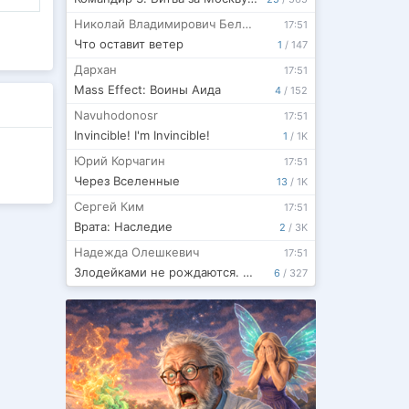
Николай Владимирович Беляев
17:51
Что оставит ветер
1
/
147
Дархан
17:51
Mass Effect: Воины Аида
4
/
152
Navuhodonosr
17:51
Invincible! I'm Invincible!
1
/
1K
Юрий Корчагин
17:51
Через Вселенные
13
/
1K
Сергей Ким
17:51
Врата: Наследие
2
/
3K
Надежда Олешкевич
17:51
Злодейками не рождаются. Отдай крыло
6
/
327