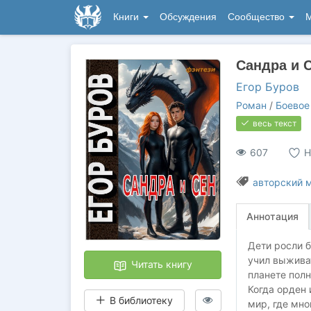
Книги
Обсуждения
Сообщество
М
Сандра и 
Егор Буров
Роман
/
Боевое
весь текст
607
Н
авторский 
Аннотация
Дети росли б
учил выживат
Читать книгу
планете пол
Когда орден 
В библиотеку
мир, где мно