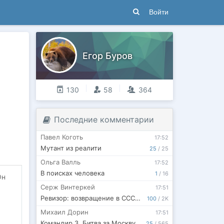
Войти
Егор Буров
130
58
364
Последние комментарии
Павел Коготь
17:52
Мутант из реалити
25
/
25
Ольга Валль
17:52
В поисках человека
1
/
16
Он
Серж Винтеркей
17:51
Ревизор: возвращение в СССР 62
100
/
2K
Михаил Дорин
17:51
Командир 3. Битва за Москву. Часть 2
25
/
565