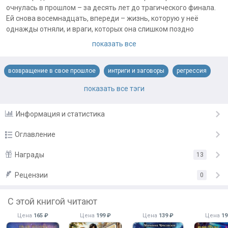
очнулась в прошлом – за десять лет до трагического финала.
Ей снова восемнадцать, впереди – жизнь, которую у неё
однажды отняли, и враги, которых она слишком поздно
научилась распознавать.
показать все
Чтобы изменить судьбу, ей нужен союзник – человек
достаточно влиятельный, чтобы защитить её, и достаточно
возвращение в свое прошлое
интриги и заговоры
регрессия
опасный, чтобы его боялись её враги.
И мужчину лучше, чем эрцгерцог севера, на эту роль не найти,
родовая магия
становление героини
фиктивный брак
показать все тэги
ведь в прошлом, он активно добивался брака с ней! Что ж, в
этот раз Каро согласится стать его женой. Временно, конечно!
Информация и статистика
Или… все-таки нет?
Оглавление
Примечания автора:
График проды: 5\2
Пролог
Награды
13
21 мая
Выходные: среда и воскресенье
Глава 1-1
Рецензии
«Прекрасная работа»
от
Анастасия Багинская
21 мая
0
Глава 1-2
«Очень увлекательно!»
от
Milamouse
22 мая
С этой книгой читают
«Мне очень нравится!»
от
lettice
Глава 1-3
23 мая
Цена
165 ₽
Цена
199 ₽
Цена
139 ₽
Цена
19