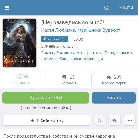
Войти
(Не) разведись со мной!
Настя Любимка
,
Франциска Вудворт
05:00
в процессе
276 888
зн.
, 6,92
а.л.
Роман
/
Романтическое фэнтези
,
Попаданцы во
времени
,
Классическое фэнтези
98
13
205
Нравится
Награды
Комментарии
Купить за 139 ₽
Читать
(только чтение на сайте)
В библиотеку
После предательства и собственной смерти Каролина