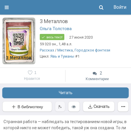
Войти
3 Металлов
Ольга Толстова
27 июня 2020
весь текст
59 320
зн.
, 1,48
а.л.
Рассказ
/
Мистика
,
Городское фэнтези
Цикл:
Явь и Туманы
#1
1
2
Нравится
Комментарии
Читать
Скачать
В библиотеку
Странная работа — наблюдать за тестированием новой игры, в
которой никто не может победить, такой уж она создана. То ли