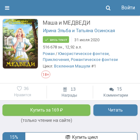
Войти
Маша и МЕДВЕДИ
Ирина Эльба и Татьяна Осинская
31 июля 2020
весь текст
516 678
зн.
, 12,92
а.л.
Роман
/
Юмористическое фэнтези
,
Приключения
,
Романтическое фэнтези
Цикл:
Вселенная Машули
#1
18+
36
13
15
Нравится
Награды
Комментарии
Купить за 169 ₽
Читать
(только чтение на сайте)
15%
Купить цикл