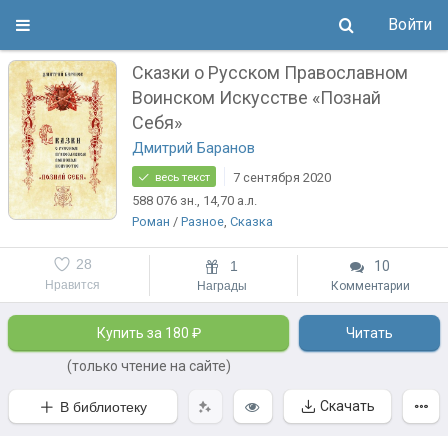
Войти
Сказки о Русском Православном
Воинском Искусстве «Познай
Себя»
Дмитрий Баранов
7 сентября 2020
весь текст
588 076
зн.
, 14,70
а.л.
Роман
/
Разное
,
Сказка
28
1
10
Нравится
Награды
Комментарии
Купить за 180 ₽
Читать
(только чтение на сайте)
Скачать
В библиотеку