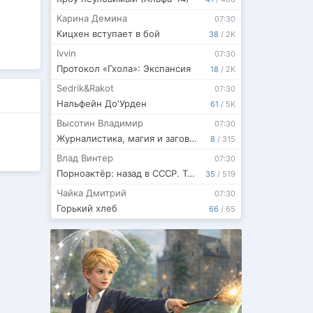
Карина Демина
07:30
Кицхен вступает в бой
38
/
2K
Ivvin
07:30
Протокол «Гхола»: Экспансия
18
/
2K
Sedrik&Rakot
07:30
Нальфейн До'Урден
61
/
5K
Высотин Владимир
07:30
Журналистика, магия и заговор
8
/
315
Влад Винтер
07:30
Порноактёр: назад в СССР. Том 2. БОКСЁР
35
/
519
Чайка Дмитрий
07:30
Горький хлеб
66
/
65