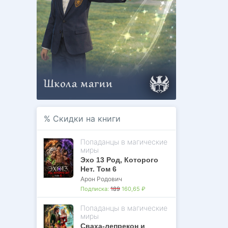
%
Скидки на книги
Попаданцы в магические
миры
Эхо 13 Род, Которого
Нет. Том 6
Арон Родович
Подписка:
189
160,65 ₽
Попаданцы в магические
миры
Сваха-лепрекон и