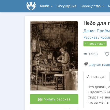
Книги
Обсуждения
Сообщество
М
Небо для г
Денис Приё
Рассказ
/
Косм
весь текст
1 553
другая план
Аннотация
Что делать, 
- ядовитый м
Сидра не зна
Читать рассказ
что за мечты