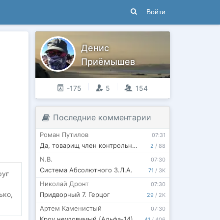
Войти
Денис
Приёмышев
-175
5
154
Последние комментарии
Роман Путилов
07:31
Да, товарищ член контрольной группы.
2
/
88
N.B.
07:30
Система Абсолютного З.Л.А.
71
/
3K
руг
Николай Дронт
07:30
ько,
Придворный 7. Герцог
29
/
2K
Артем Каменистый
07:30
Кроу неуловимый (Альфа-14)
41
/
406