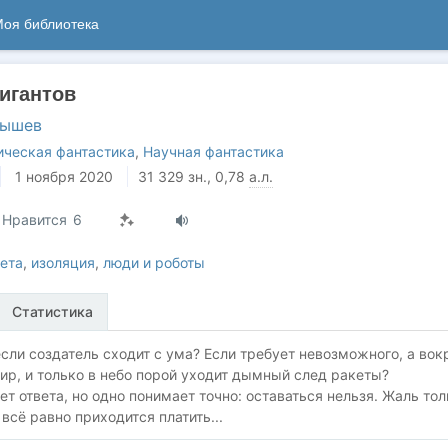
оя библиотека
игантов
мышев
ическая фантастика
,
Научная фантастика
1 ноября 2020
31 329
зн.
, 0,78
а.л.
Нравится
6
ета
,
изоляция
,
люди и роботы
Статистика
если создатель сходит с ума? Если требует невозможного, а вок
ир, и только в небо порой уходит дымный след ракеты?
ет ответа, но одно понимает точно: оставаться нельзя. Жаль тол
 всё равно приходится платить...