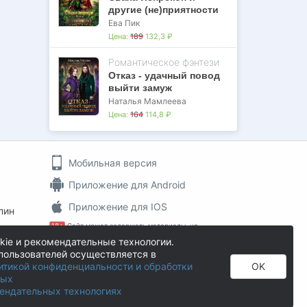
другие (не)приятности
Ева Пик
Цена:
189
132,3 ₽
Романтическое фэнтези
Отказ - удачный повод
выйти замуж
Наталья Мамлеева
Цена:
164
114,8 ₽
Мобильная версия
Приложение для Android
Приложение для IOS
пин
18+
Сайт может содержать материалы, не
предназначенные для просмотра лицами, не
kie и рекомендательные технологии.
достигшими 18 лет!
пользователей осуществляется в
На информационном ресурсе применяются
итикой конфиденциальности и обработки
OK
рекомендательные технологии
.
ных
Author.Today © 2016 - 2026
ендательных технологиях