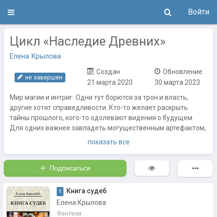
Войти
Цикл «Наследие Древних»
Елена Крылова
Создан
Обновление
не завершен
21 марта 2020
30 марта 2023
Мир магии и интриг. Одни тут борются за трон и власть,
другие хотят справедливости. Кто-то желает раскрыть
тайны прошлого, кого-то одолевают видения о будущем.
Для одних важнее завладеть могущественным артефактом,
для других – отыскать правду и покарать убийц. Но кто
показать все
скрывается за чьей маской? И кто добьется успеха?
Трилогия.
Подписаться
Книга судеб
1
Елена Крылова
Фэнтези