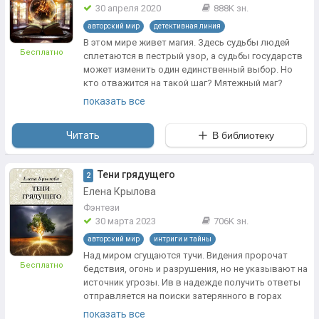
30 апреля 2020
888K зн.
авторский мир
детективная линия
В этом мире живет магия. Здесь судьбы людей
Бесплатно
сплетаются в пестрый узор, а судьбы государств
может изменить один единственный выбор. Но
кто отважится на такой шаг? Мятежный маг?
Загадочный лорд? Или леди, которая любит
показать все
притворяться мальчишкой? А может, всеми
управляет таинственная и непостижимая сила, и
Читать
В библиотеку
имя ей – Книга судеб? Ведь древние легенды
гласят: тот, кто владеет ее силой, способен
повелевать миром.
Тени грядущего
2
Елена Крылова
Фэнтези
30 марта 2023
706K зн.
авторский мир
интриги и тайны
Над миром сгущаются тучи. Видения пророчат
Бесплатно
бедствия, огонь и разрушения, но не указывают на
источник угрозы. Ив в надежде получить ответы
отправляется на поиски затерянного в горах
древнего города. Предания горцев гласят, что тот,
показать все