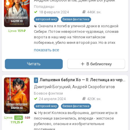
Андрей Скоробогатов, Дмитрий Богуцкий
Попаданцы
18 февраля 2024
446K зн.
авторский мир
боевая фантастика
☯️ Сначала я погиб в уличной драке в холодной
Цена
159 ₽
Сибири. Потом невероятное чудовище, сломав
ворота в наш мир на тёплом китайском
побережье, убило меня второй раз. Но в этих
смертельных боях я выбил для себя ещё один
показать все
шанс.
Шесть лет комы закончились, и что я вижу? Город
Читать
В библиотеку
— незнакомый мегаполис с фонтанирующим
порталом в бесконечный океан ци, оазис чудес в
технологическом мире. Окруженный высоким
Лапшевня бабули Хо — II: Лестница из черепов
2
забором, город разделен десятком враждующих
Дмитрий Богуцкий, Андрей Скоробогатов
кланов, голодные твари охотятся за энергией
Боевое фэнтези
неосторожных практиков, а в темных переулках
24 апреля 2024
420K зн.
меня ищут бандиты в ярких пиджаках! С кучей
авторский мир
боевая фантастика
проблем немного примиряет только знаменитая
ци-лапша, которую подаёт в забегаловке могучая
☯️ Ну все! Коляска выброшена, детские игры в
бабуля Хо!
Цена
159
песочнице закончились, впереди - жестокое
-25%
119,25 ₽
рубилово, опасные и изобретательные
В награду за двойную смерть я получил сдвоенное
противники.