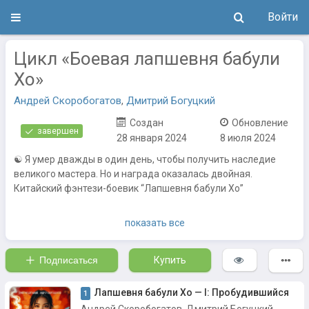
Войти
Цикл «Боевая лапшевня бабули
Хо»
Андрей Скоробогатов
,
Дмитрий Богуцкий
Создан
Обновление
завершен
28 января 2024
8 июля 2024
☯ Я умер дважды в один день, чтобы получить наследие
великого мастера. Но и награда оказалась двойная.
Китайский фэнтези-боевик “Лапшевня бабули Хо”
Альтернативно-исторический Китай, XXI век, сюаньхуань,
показать все
сянься, с юмором, с элементами ранобэ, реалрпг,
киберпанка, гаремника и ещё десятка других жанров и тегов
Подписаться
Купить
Лапшевня бабули Хо — I: Пробудившийся
1