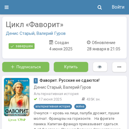
Войти
Цикл «Фаворит»
Денис Старый
,
Валерий Гуров
Создан
Обновление
завершен
4 июня 2025
28 января в 21:05
Подписаться
Купить
Фаворит. Русские не сдаются!
1
Денис Старый, Валерий Гуров
Альтернативная история
17 июня 2025
435K зн.
альтернативная история
война
Очнулся — кровь на лице, палуба дрожит, пушки
молчат. Французы на горизонте. На фрегате
Цена
179 ₽
паника. Капитан-француз приказывает сдаться.