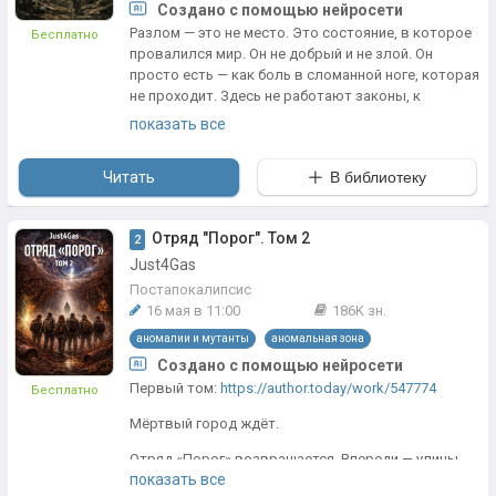
Создано с помощью нейросети
Разлом — это не место. Это состояние, в которое
Бесплатно
провалился мир. Он не добрый и не злой. Он
просто есть — как боль в сломанной ноге, которая
не проходит. Здесь не работают законы, к
которым ты привык. Физика — капризная, мораль
показать все
— растяжимая, справедливость — редкий гость,
который заходит перекурить и уходит, не
Читать
В библиотеку
попрощавшись.
Жить в Разломе — значит каждое утро
просыпаться и заново принимать факт: тебя не
Отряд "Порог". Том 2
2
спасут. Никто не придёт. «Периметр» стоит за
Just4Gas
спиной не для защиты, а для карантина. Люди
Постапокалипсис
здесь — не герои и не злодеи. Они просто
16 мая в 11:00
186K зн.
пытаются не умереть сегодня. И иногда — помочь
аномалии и мутанты
аномальная зона
тому, кто рядом, потому что иначе утро
перестанет иметь смысл.
Создано с помощью нейросети
Первый том:
https://author.today/work/547774
Бесплатно
Разлом врёт. Он показывает тебе лица умерших,
голосами зовёт в болото, обещает покой. Но если
Мёртвый город ждёт.
научишься слушать — за шипением аномалий и
Отряд «Порог» возвращается. Впереди — улицы,
криками мутантов услышишь другое. Не ответ. Не
показать все
где память стала аномалией, зеркала показывают
надежду. Просто — что ты ещё жив. А жить в