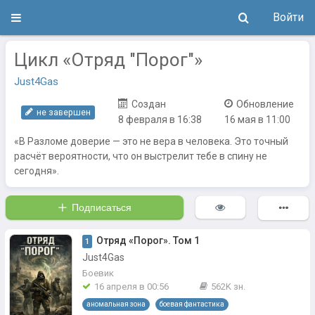
Войти
Цикл «Отряд "Порог"»
Just4Gas
Создан
Обновление
не завершен
8 февраля в 16:38
16 мая в 11:00
«В Разломе доверие — это не вера в человека. Это точный
расчёт вероятности, что он выстрелит тебе в спину не
сегодня».
Подписаться
Отряд «Порог». Том 1
1
Just4Gas
Боевик
16 апреля в 00:56
562K зн.
аномальная зона
боевая фантастика