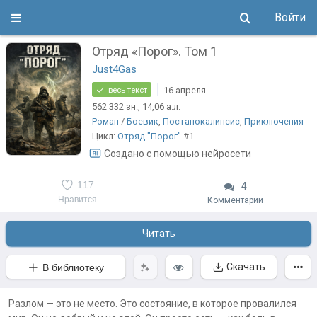
Войти
Отряд «Порог». Том 1
Just4Gas
16 апреля
весь текст
562 332
зн.
, 14,06
а.л.
Роман
/
Боевик
,
Постапокалипсис
,
Приключения
Цикл:
Отряд "Порог"
#1
Создано с помощью нейросети
117
4
Нравится
Комментарии
Читать
Скачать
В библиотеку
Разлом — это не место. Это состояние, в которое провалился