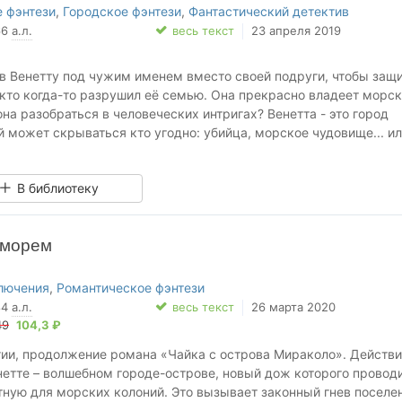
 фэнтези
,
Городское фэнтези
,
Фантастический детектив
66
а.л.
весь текст
23 апреля 2019
в Венетту под чужим именем вместо своей подруги, чтобы защи
, кто когда-то разрушил её семью. Она прекрасно владеет морс
она разобраться в человеческих интригах? Венетта - это город
й может скрываться кто угодно: убийца, морское чудовище... и
которого ты считала своим врагом, вдруг окажется самым
В библиотеку
 в Венетте начинается маскарад, способный привести к гибели
 морем
лючения
,
Романтическое фэнтези
ст конкурса "Аромат волшебства".
84
а.л.
весь текст
26 марта 2020
49
104,3 ₽
 шорт-лист конкурса Open Eurasia 2020 в категории "Перевод".
изарова.
гии, продолжение романа «Чайка с острова Мираколо». Действ
нетте – волшебном городе-острове, новый дож которого провод
тную для морских колоний. Это вызывает законный гнев поселе