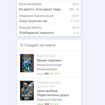
Евгений Капба
09:15
Из дикого леса дикая тварь
125
/
1K
Людмила Закалюжная
09:15
След пророчества
1
/
214
Masuda Kamizu
09:14
Ломбардный переулок
1
/
6
%
Скидки на книги
Фантастика
Время перемен
Мазин Александр
Владимирович
Цена:
185
101,75 ₽
Романтическая
фантастика
Цена выбора.
Переплетенье дорог
Надежда Карпова
Цена:
169
101,4 ₽