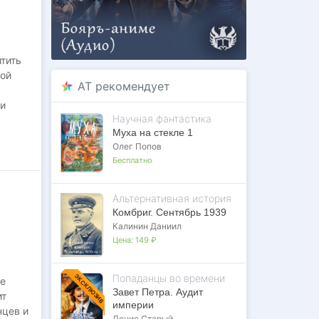
тить
кой
AT рекомендует
ли
Научная фантастика
Муха на стекле 1
Олег Попов
Бесплатно
 целый
Альтернативная история
Комбриг. Сентябрь 1939
Калинин Даниил
Цена:
149 ₽
Попаданцы во времени
ЭКСКЛЮЗИВ
ие
Завет Петра. Аудит
ит
империи
нцев и
Денис Старый