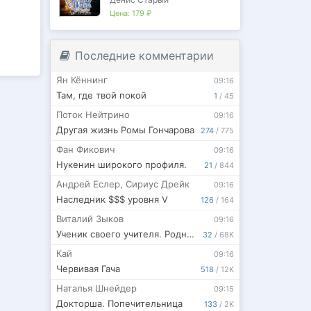
Цена:
179 ₽
тская
Последние комментарии
Ян Кённинг
09:16
Там, где твой покой
1
/
45
Поток Нейтрино
09:16
Другая жизнь Ромы Гончарова
274
/
775
Фан Фикович
09:16
Нукенин широкого профиля.
21
/
844
Андрей Еслер
,
Сириус Дрейк
09:16
Наследник $$$ уровня V
126
/
164
Виталий Зыков
09:16
Ученик своего учителя. Родная гавань
32
/
68K
Кай
09:16
Червивая Гача
518
/
12K
Наталья Шнейдер
09:15
Докторша. Попечительница
133
/
2K