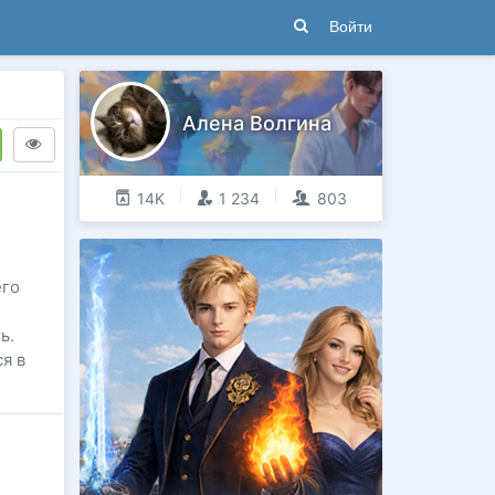
Войти
Алена Волгина
14K
1 234
803
его
ь.
я в