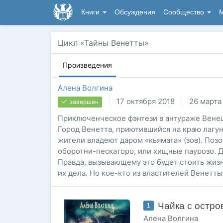
Книги
Обсуждения
Сообщество
М
Цикл «Тайны Венетты»
Произведения
Алена Волгина
17 октября 2018
26 марта
завершен
Приключенческое фэнтези в антураже Венеци
Город Венетта, приютившийся на краю лагуны
жители владеют даром «кьямата» (зов). Позо
оборотни-пескаторо, или хищные паурозо. Д
Правда, вызывающему это будет стоить жиз
их дела. Но кое-кто из властителей Венетты
Чайка с остр
1
Алена Волгина