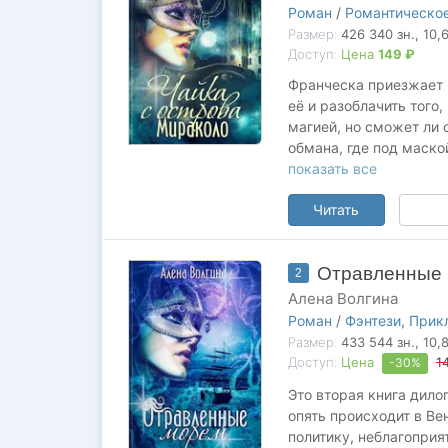
Роман
/
Романтическое
Размер:
426 340
зн.
, 10,
Доступ:
Цена
149 ₽
Франческа приезжает 
её и разоблачить того
магией, но сможет ли 
обмана, где под маско
друг.
показать все
Может быть, человек, 
Читать
преданным другом.
С приездом Франчески
Отравленные
2
город.
Алена Волгина
---
Роман
/
Фэнтези
,
Прик
Роман вошёл в шорт-ли
Размер:
433 544
зн.
, 10,
Доступ:
Цена
1
-30%
Английская версия - в
Переводчик - Мия Вел
Это вторая книга дило
опять происходит в Ве
политику, неблагоприя