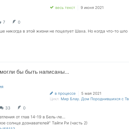
весь текст
9 июня 2021
7
0
ше никогда в этой жизни не поцелует Шаха. Но когда что-то шло 
й Тайге Ри и её невероятной серии "Последняя из рода Блау"
могли бы быть написаны...
акже Белому солнцу дознавателей.
о нашим дражайшим организаторам за прекрасное мероприяти
ать эту работу.
ия
в процессе
5 мая 2021
Цикл:
Мир Блау. Дом Породнившихся с Т
33
0
ления от глав 14-19 в Бель-ле...
лое солнце дознавателей" Тайги Ри (часть 2)
rk/68112