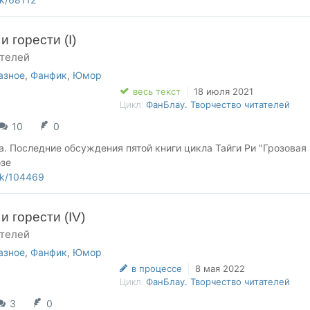
 горести (I)
ателей
азное
,
Фанфик
,
Юмор
весь текст
18 июля 2021
Цикл:
ФанБлау. Творчество читателей
10
0
да. Последние обсуждения пятой книги цикла Тайги Ри "Грозовая
озе
ork/104469
 горести (IV)
ателей
азное
,
Фанфик
,
Юмор
в процессе
8 мая 2022
Цикл:
ФанБлау. Творчество читателей
3
0