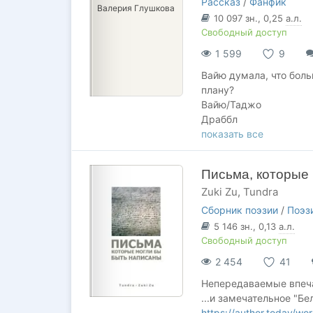
Рассказ
/
Фанфик
Валерия Глушкова
10 097
зн.
, 0,25
а.л.
Свободный доступ
1 599
9
Вайю думала, что боль
плану?
Вайю/Таджо
Драббл
PG-13
показать все
Романтика
Посвящается прекрасно
Письма, которые 
(Грозовая охота), а т
Zuki Zu
,
Tundra
Также большое спасиб
толкнувшее меня напис
Сборник поэзии
/
Поэз
5 146
зн.
, 0,13
а.л.
Свободный доступ
2 454
41
Непередаваемые впечат
...и замечательное "Бе
https://author.today/wo