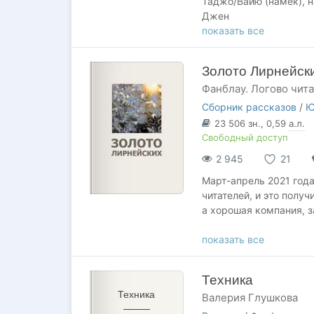
Таджо/Вайю (намек), н
Джен
Драббл
показать все
G
Сайдстори, немного ю
Золото Лирнейск
Посвящается прекрасно
Фанблау. Логово чит
(Грозовая охота), а т
Также большое спасиб
Сборник рассказов
/
Ю
толкнувшее меня напис
23 506
зн.
, 0,59
а.л.
Свободный доступ
2 945
21
Март-апрель 2021 года
читателей, и это полу
а хорошая компания, з
Спасибо Tundra и Cens
показать все
PS. Вся компания живе
Техника
https://author.today/u/
Техника
Валерия Глушкова
а сейчас - конкретно т
https://author.today/w