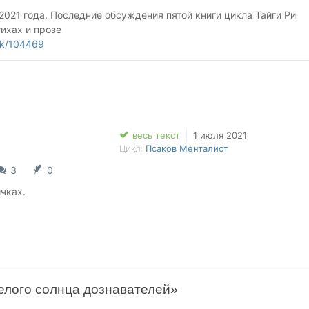
 2021 года. Последние обсуждения пятой книги цикла Тайги Ри
тихах и прозе
ork/104469
весь текст
1 июля 2021
Цикл:
Псаков Менталист
3
0
ичках.
й Тайге Ри и её невероятной серии "Последняя из рода Блау"
елого солнца дознавателей»
акже Белому солнцу дознавателей.