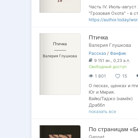
Часть IV. Июль-август
"Грозовая Охота" - в с
https://author.today/w
Птичка
Птичка
Валерия Глушкова
Рассказ
/
Фанфик
Валерия Глушкова
9 151
зн.
, 0,23
а.л.
Свободный доступ
1 801
15
О песках, щенках и пт
Юг и Мирия.
Вайю/Таджо (намёк)
Драббл
G
показать все
Сайдстори.
Посвящается прекрасно
По страницам «Б
(Грозовая охота), а т
Gannet