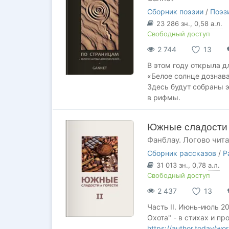
Сборник поэзии
/
Поэз
23 286
зн.
, 0,58
а.л.
Свободный доступ
2 744
13
В этом году открыла дл
«Белое солнце дознава
Здесь будут собраны 
в рифмы.
Южные сладости и
Фанблау. Логово чит
Сборник рассказов
/
Р
31 013
зн.
, 0,78
а.л.
Свободный доступ
2 437
13
Часть II. Июнь-июль 2
Охота" - в стихах и пр
https://author.today/w