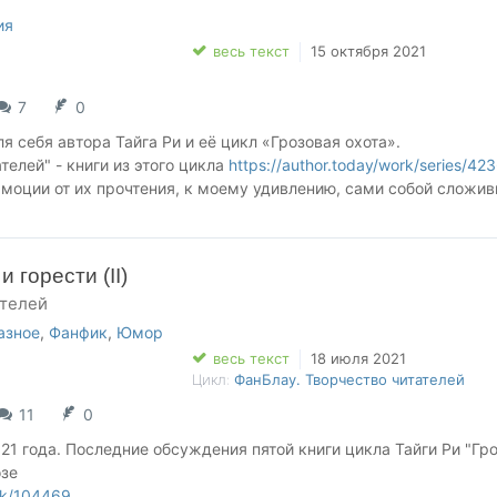
ия
весь текст
15 октября 2021
7
0
я себя автора Тайга Ри и её цикл «Грозовая охота».
телей" - книги из этого цикла
https://author.today/work/series/42
эмоции от их прочтения, к моему удивлению, сами собой сложи
 горести (II)
ателей
азное
,
Фанфик
,
Юмор
весь текст
18 июля 2021
Цикл:
ФанБлау. Творчество читателей
11
0
021 года. Последние обсуждения пятой книги цикла Тайги Ри "Гр
озе
ork/104469