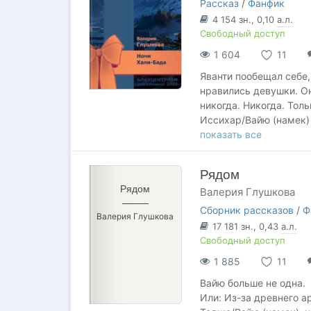
Рассказ
/
Фанфик
4 154
зн.
, 0,10
а.л.
Свободный доступ
1 604
11
Яванти пообещал себе,
нравились девушки. О
никогда. Никогда. Толь
Иссихар/Вайю (намек)
Джен
показать все
Драббл
G
Рядом
Сайдстори, юмор
Рядом
Валерия Глушкова
Посвящается прекрасно
(Грозовая охота), а т
Сборник рассказов
/
Ф
Валерия Глушкова
Также большое спасиб
17 181
зн.
, 0,43
а.л.
Свободный доступ
1 885
11
Вайю больше не одна.
Или: Из-за древнего а