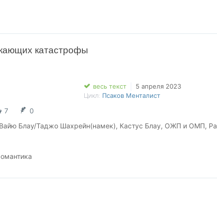
ается. Но когда это Вайю Блау действовала согласно плану?
екающих катастрофы
весь текст
5 апреля 2023
Цикл:
Псаков Менталист
7
0
 Вайю Блау/Таджо Шахрейн(намек), Кастус Блау, ОЖП и ОМП, Р
романтика
то, если псаковы птицы добрались до ее окон, то это означает