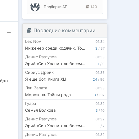
Подборки АТ
140
Последние комментарии
Lex Nov
01:34
Инженер среди ходячих. Том 3
3
/
37
Денис Разгулов
01:33
ЭриАнСин Хранитель бессмертных душ. Том 3. Последняя страница
1
/
0
Сириус Дрейк
01:33
Я еще бог. Книга XLI
24
/
96
айдо
Луи Залата
01:33
Морозова. Тайны рода
3
/
197
Гуара
01:32
Семья Волкова
3
/
10
Денис Разгулов
01:32
ЭриАнСин Хранитель бессмертных душ. Том 2. Жажда
1
/
7
Денис Разгулов
01:32