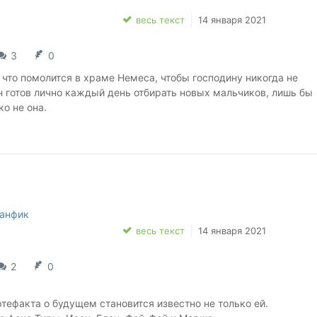
весь текст
14 января 2021
3
0
 что помолится в храме Немеса, чтобы господину никогда не
н готов лично каждый день отбирать новых мальчиков, лишь бы
ко не она.
й Тайге Ри и её невероятной серии "Последняя из рода Блау"
акже Белому солнцу дознавателей.
анфик
о за обложку нашим дражайшим организаторам.
весь текст
14 января 2021
2
0
ртефакта о будущем становится известно не только ей.