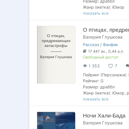
Размер: драббл
Жанр (метка): Юмор
Саммари: Великий стар
показать все
О птицах, предр
О птицах,
Валерия Глушкова
предрекающих
Рассказ
/
Фанфик
катастрофы
17 447
зн.
, 0,44
а.л.
Валерия Глушкова
Свободный доступ
1 353
7
Пейринг (Персонажи):
Рейтинг: G
Размер: драббл
Жанр (метка): Юмор, 
Саммари: Вайю знала ч
показать все
катастрофу.
Ночи Хали-Бада
Валерия Глушкова