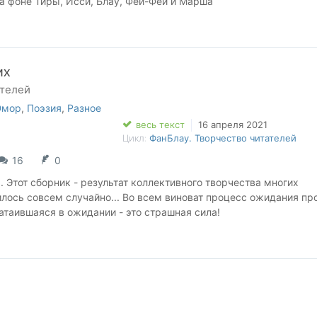
а фоне Тиры, Исси, Блау, Фей-Фей и Марша
мор, щепотка драмы.
их
й Тайге Ри и её невероятной серии "Последняя из рода Блау"
ателей
акже Белому солнцу дознавателей.
о нашим дражайшим организаторам за прекрасное мероприяти
мор
,
Поэзия
,
Разное
ать эту работу.
весь текст
16 апреля 2021
Цикл:
ФанБлау. Творчество читателей
16
0
. Этот сборник - результат коллективного творчества многих
чилось совсем случайно... Во всем виноват процесс ожидания про
атаившаяся в ожидании - это страшная сила!
ura Morum за помощь!!!
т на страницах цикла Тайги Ри "Грозовая охота"
taiga/series#4236
ут, в комментариях к тому 5
ork/104469