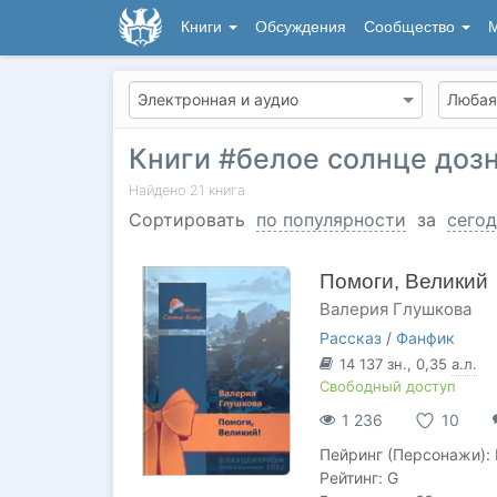
Книги
Обсуждения
Сообщество
М
Книги #белое солнце доз
Найдено
21
книга
Сортировать
по популярности
за
сегод
Помоги, Великий
Валерия Глушкова
Рассказ
/
Фанфик
14 137
зн.
, 0,35
а.л.
Свободный доступ
1 236
10
Пейринг (Персонажи): 
Рейтинг: G