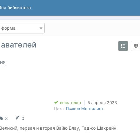
оя библиотека
навателей
ня
весь текст
5 апреля 2023
Цикл:
Псаков Менталист
3
0
Великий, первая и вторая Вайю Блау, Таджо Шахрейн