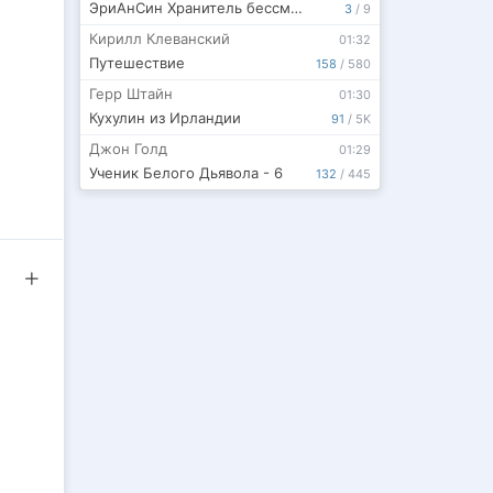
ЭриАнСин Хранитель бессмертных душ. Том 1. Начало
3
/
9
Кирилл Клеванский
01:32
Путешествие
158
/
580
Герр Штайн
01:30
Кухулин из Ирландии
91
/
5K
Джон Голд
01:29
Ученик Белого Дьявола - 6
132
/
445