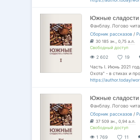
Южные сладости и
Фанблау. Логово чит
Сборник рассказов
/
Р
30 185
зн.
, 0,75
а.л.
Свободный доступ
2 602
19
Часть I. Июнь 2021 го
Охота" - в стихах и пр
https://author.today/w
Южные сладости и
Фанблау. Логово чит
Сборник рассказов
/
Р
37 509
зн.
, 0,94
а.л.
Свободный доступ
1 769
11