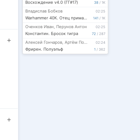
Восхождение v4.0 (ГГ#17)
38
/
1K
Владислав Бобков
02:25
Warhammer 40К. Отец примархов
141
/
1K
Оченков Иван
,
Перунов Антон
02:25
Константин. Бросок тигра
72
/
287
Алексей Гончаров
,
Артём Полевой
02:24
Фрирен. Полуэльф
1
/
362