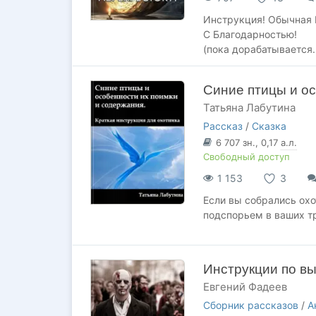
Инструкция! Обычная 
С Благодарностью!
(пока дорабатывается..
Синие птицы и о
Татьяна Лабутина
Рассказ
/
Сказка
6 707
зн.
, 0,17
а.л.
Свободный доступ
1 153
3
Если вы собрались охо
подспорьем в ваших т
Инструкции по в
Евгений Фадеев
Сборник рассказов
/
А