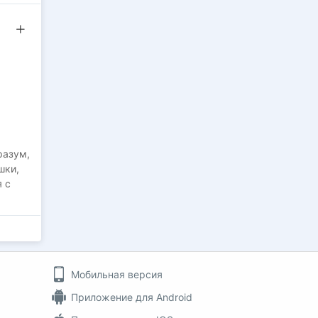
 до
ческая
вно
екста
вуешь»
разум,
шки,
я с
Мобильная версия
Приложение для Android