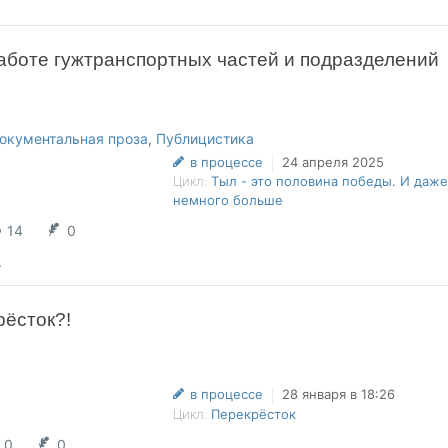
аботе гужтранспортных частей и подразделений
окументальная проза
,
Публицистика
в процессе
24 апреля 2025
Цикл:
Тыл - это половина победы. И даже
немного больше
14
0
.
рёсток?!
в процессе
28 января в 18:26
Цикл:
Перекрёсток
0
0