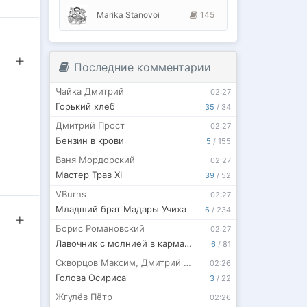
Marika Stanovoi
145
Последние комментарии
Чайка Дмитрий
02:27
Горький хлеб
35
/
34
Дмитрий Прост
02:27
Бензин в крови
5
/
155
Ваня Мордорский
02:27
Мастер Трав XI
39
/
52
VBurns
02:27
Младший брат Мадары Учиха
6
/
234
Борис Романовский
02:27
Лавочник с молнией в кармане. Том 3
6
/
81
Скворцов Максим
,
Дмитрий Костеников
02:26
Голова Осириса
3
/
22
Жгулёв Пётр
02:26