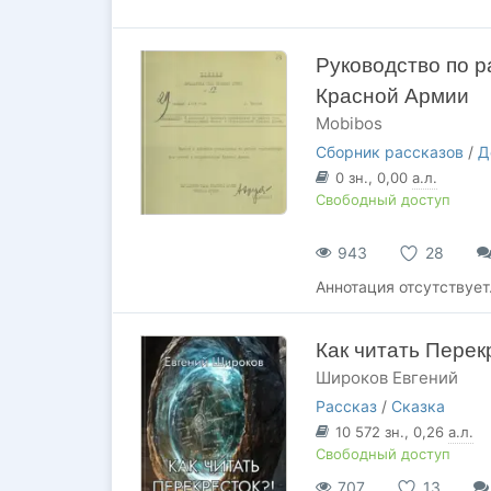
Руководство по р
Красной Армии
Mobibos
Сборник рассказов
/
Д
0
зн.
, 0,00
а.л.
Свободный доступ
943
28
Аннотация отсутствует
Как читать Перек
Широков Евгений
Рассказ
/
Сказка
10 572
зн.
, 0,26
а.л.
Свободный доступ
707
13