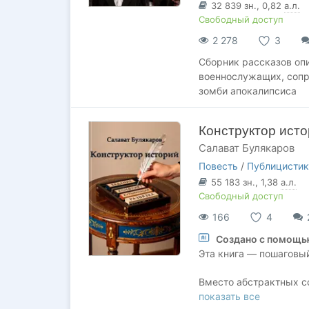
32 839
зн.
, 0,82
а.л.
Свободный доступ
2 278
3
Сборник рассказов о
военнослужащих, соп
зомби апокалипсиса
Конструктор исто
Салават Булякаров
Повесть
/
Публицистик
55 183
зн.
, 1,38
а.л.
Свободный доступ
166
4
Создано с помощь
Эта книга — пошаговы
Вместо абстрактных со
развитие, найти кульми
показать все