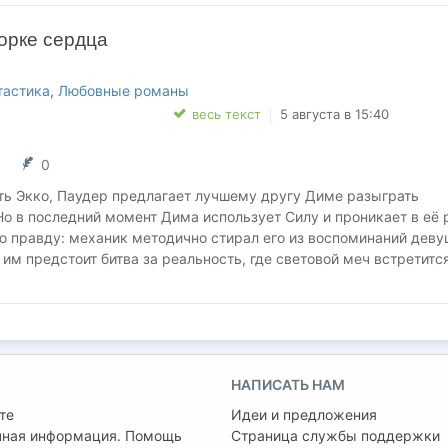
 на формулы, таблицы и живые примеры.
орке сердца
арианта текста на тему «Моё любимое время года» (от завязки
озных сюжетов («Вечер у озера», конфликтный диалог, патриоти
спективе для тех, кто хочет усложнить свою историю.
тастика
,
Любовные романы
весь текст
5 августа в 15:40
 школьнику, готовящемуся к экзамену, и взрослому, который да
, но не знает, с чего начать. Главное — превратить написание т
0
 технологичный процесс.
ть Экко, Паудер предлагает лучшему другу Диме разыграть
роработал аналитиком данных. Поэтому вместо «пиши, как чувст
о в последний момент Дима использует Силу и проникает в её 
 чёткие алгоритмы, строгое следование сюжету. Это моя
 правду: механик методично стирал его из воспоминаний деву
 им предстоит битва за реальность, где световой меч встретитс
НАПИСАТЬ НАМ
те
Идеи и предложения
чная информация. Помощь
Страница службы поддержки