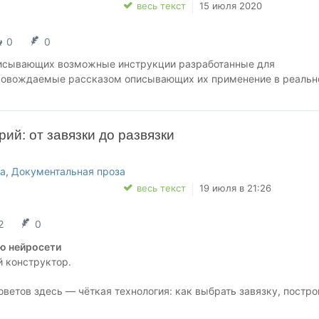
весь текст
15 июля 2020
0
0
писывающих возможные инструкции разработанные для
ровождаемые рассказом описывающих их применение в реальн
рий: от завязки до развязки
а
,
Документальная проза
весь текст
19 июля в 21:26
2
0
ю нейросети
й конструктор.
ветов здесь — чёткая технология: как выбрать завязку, постро
нацию и завершить текст так, чтобы читатель не сказал «ну и чт