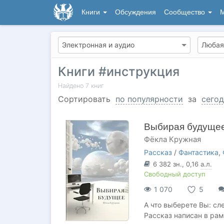
Книги
Обсуждения
Сообщество
М
Книги #инструкция
Найдено
7
книг
Сортировать
по популярности
за
сегод
Выбирая будуще
Фёкла Кружная
Рассказ
/
Фантастика
,
6 382
зн.
, 0,16
а.л.
Свободный доступ
1 070
5
А что выберете Вы: сл
Рассказ написан в рам