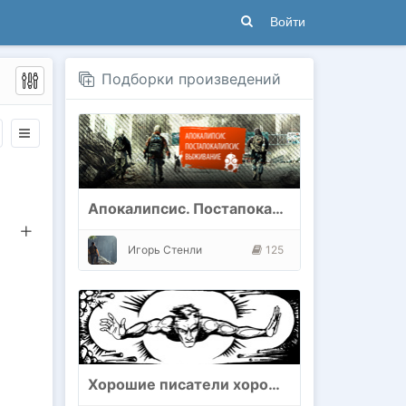
Войти
Подборки произведений
Апокалипсис. Постапокалипсис. Выживание
Игорь Стенли
125
Хорошие писатели хороших книг