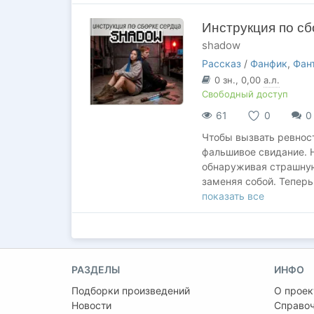
Каждый этап разобран
Инструкция по сб
Внутри — три полных в
shadow
развязки), разбор скв
тема) и глава о ретро
Рассказ
/
Фанфик
,
Фан
0
зн.
, 0,00
а.л.
Книга будет полезна и
Свободный доступ
хочет написать рассказ
61
0
0
из муки в осознанный,
Чтобы вызвать ревнос
P.S. Я более 20 лет п
фальшивое свидание. Н
— таблицы, формулы и
обнаруживая страшную
профдеформация.
заменяя собой. Теперь
гаечным ключом.
показать все
РАЗДЕЛЫ
ИНФО
Подборки произведений
О проек
Новости
Справо