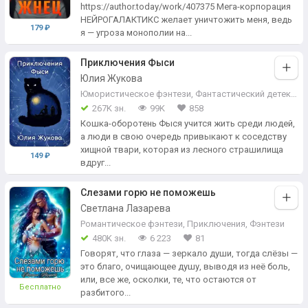
https://author.today/work/407375 Мега-корпорация
НЕЙРОГАЛАКТИКС желает уничтожить меня, ведь
179 ₽
я — угроза монополии на...
Приключения Фыси
Юлия Жукова
Юмористическое фэнтези
,
Фантастический детектив
267K зн.
99K
858
Кошка-оборотень Фыся учится жить среди людей,
а люди в свою очередь привыкают к соседству
хищной твари, которая из лесного страшилища
149 ₽
вдруг...
Слезами горю не поможешь
Светлана Лазарева
Романтическое фэнтези
,
Приключения
,
Фэнтези
480K зн.
6 223
81
Говорят, что глаза — зеркало души, тогда слёзы —
это благо, очищающее душу, выводя из неё боль,
или, все же, осколки, те, что остаются от
Бесплатно
разбитого...