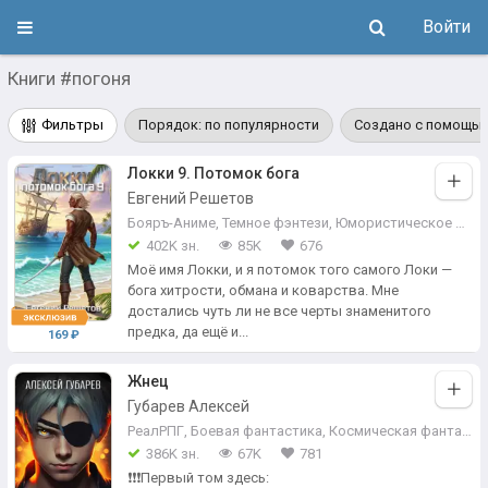
Войти
Книги #погоня
Фильтры
Порядок: по популярности
Создано с помощью
Локки 9. Потомок бога
Евгений Решетов
Бояръ-Аниме
,
Темное фэнтези
,
Юмористическое фэнтези
402K зн.
85K
676
Моё имя Локки, и я потомок того самого Локи —
бога хитрости, обмана и коварства. Мне
достались чуть ли не все черты знаменитого
предка, да ещё и...
169 ₽
Жнец
Губарев Алексей
РеалРПГ
,
Боевая фантастика
,
Космическая фантастика
386K зн.
67K
781
❗❗❗Первый том здесь: