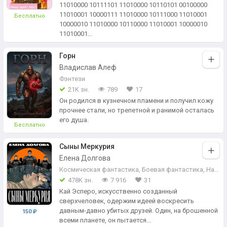
11010000 10111101 11010000 10110101 00100000
11010001 10000111 11010000 10111000 11010001
Бесплатно
10000010 11010000 10110000 11010001 10000010
11010001...
Горн
Владислав Алеф
Фэнтези
21K зн.
789
17
Он родился в кузнечном пламени и получил кожу
прочнее стали, но трепетной и ранимой осталась
его душа.
Бесплатно
Сыны Меркурия
Елена Долгова
Космическая фантастика
,
Боевая фантастика
,
Научная фантастика
478K зн.
7 916
31
Кай Эсперо, искусственно созданный
сверхчеловек, одержим идеей воскресить
давным-давно убитых друзей. Один, на брошенной
150 ₽
всеми планете, он пытается...