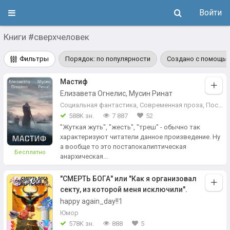
Войти
Книги #сверхчеловек
Фильтры
Порядок: по популярности
Создано с помощью
Мастиф
Елизавета Огнелис, Мусин Ринат
Социальная фантастика
,
Современная проза
,
Постапокалипсис
588K зн.
7 887
52
"Жуткая жуть", "жесть", "треш" - обычно так
характеризуют читатели данное произведение. Ну
а вообще то это постапокалиптическая
Бесплатно
анархическая...
"СМЕРТЬ БОГА" или "Как я организовал
секту, из которой меня исключили".
happy again_day!!1
Юмор
578K зн.
888
5