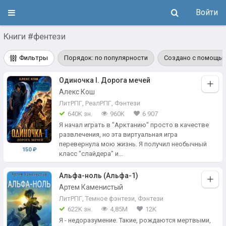
Войти
Книги #фентези
Фильтры
Порядок: по популярности
Создано с помощью
Одиночка l. Дорога мечей
Алекс Кош
ЛитРПГ
,
РеалРПГ
,
Фэнтези
640K зн.
960K
6 907
Я начал играть в "Арктанию" просто в качестве
развлечения, но эта виртуальная игра
перевернула мою жизнь. Я получил необычный
150 ₽
класс "слайдера" и...
Альфа-ноль (Альфа-1)
Артем Каменистый
ЛитРПГ
,
Темное фэнтези
,
Фэнтези
622K зн.
4,85М
12K
Я - недоразумение. Такие, рождаются мертвыми,