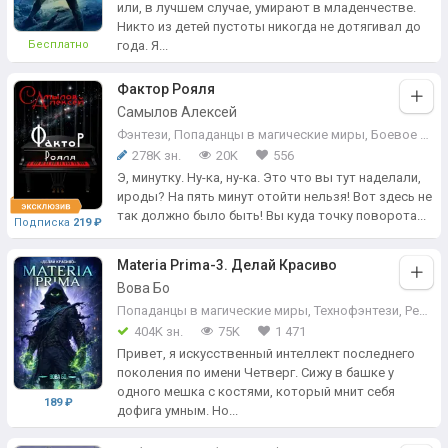
или, в лучшем случае, умирают в младенчестве.
Никто из детей пустоты никогда не дотягивал до
Бесплатно
года. Я...
Фактор Рояля
Самылов Алексей
Фэнтези
,
Попаданцы в магические миры
,
Боевое фэнтези
278K зн.
20K
556
Э, минутку. Ну-ка, ну-ка. Это что вы тут наделали,
ироды? На пять минут отойти нельзя! Вот здесь не
так должно было быть! Вы куда точку поворота...
Подписка
219 ₽
Materia Prima-3. Делай Красиво
Вова Бо
Попаданцы в магические миры
,
Технофэнтези
,
РеалРПГ
404K зн.
75K
1 471
Привет, я искусственный интеллект последнего
поколения по имени Четверг. Сижу в башке у
одного мешка с костями, который мнит себя
189 ₽
дофига умным. Но...