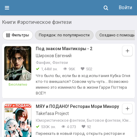
Войти
Книги #эротическое фэнтези
Фильтры
Порядок: по популярности
Создано с помощью
Под знаком Мантикоры - 2
Широков Евгений
Фанфик
,
Фэнтези
1,44М зн.
96K
502
Что было бы, если бы в ход испытания Кубка Огня
кто-то вмешался? Совсем чуть-чуть... Возможно
Бесплатно
именно это изменило бы в жизни Гарри Поттера
ВСЁ?!
МЯУ и ПОДАНО! Ресторан Мори Минору
Takefasa Project
Юмористическое фэнтези
,
Бытовое фэнтези
,
Юмор
530K зн.
4 073
92
Переехать в новый город, открыть ресторан и