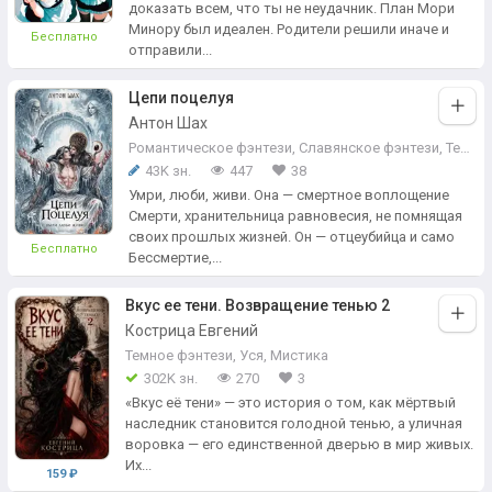
доказать всем, что ты не неудачник. План Мори
Минору был идеален. Родители решили иначе и
Бесплатно
отправили...
Цепи поцелуя
Антон Шах
Романтическое фэнтези
,
Славянское фэнтези
,
Темное фэнтези
43K зн.
447
38
Умри, люби, живи. Она — смертное воплощение
Смерти, хранительница равновесия, не помнящая
своих прошлых жизней. Он — отцеубийца и само
Бесплатно
Бессмертие,...
Вкус ее тени. Возвращение тенью 2
Кострица Евгений
Темное фэнтези
,
Уся
,
Мистика
302K зн.
270
3
«Вкус её тени» — это история о том, как мёртвый
наследник становится голодной тенью, а уличная
воровка — его единственной дверью в мир живых.
Их...
159 ₽