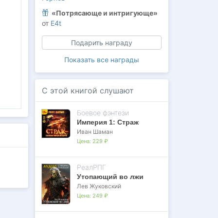
«Потрясающе и интригующе»
от
E4t
Подарить награду
Показать все награды
С этой книгой слушают
Боевое фэнтези
Империя 1: Страж
Иван Шаман
Цена:
229 ₽
РеалРПГ
Утопающий во лжи
Лев Жуковский
Цена:
249 ₽