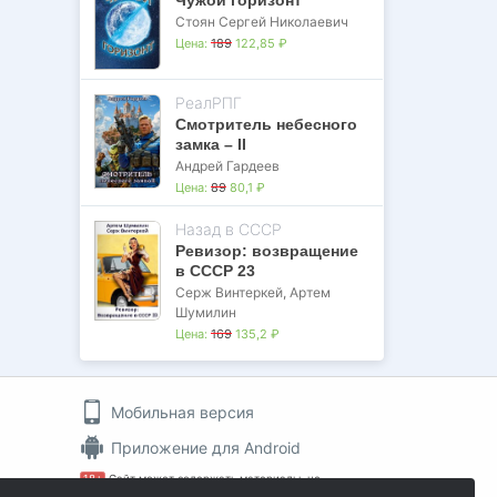
Стоян Сергей Николаевич
Цена:
189
122,85 ₽
РеалРПГ
Смотритель небесного
замка – II
Андрей Гардеев
Цена:
89
80,1 ₽
Назад в СССР
Ревизор: возвращение
в СССР 23
Серж Винтеркей
,
Артем
Шумилин
Цена:
169
135,2 ₽
Мобильная версия
Приложение для Android
18+
Сайт может содержать материалы, не
пин
предназначенные для просмотра лицами, не