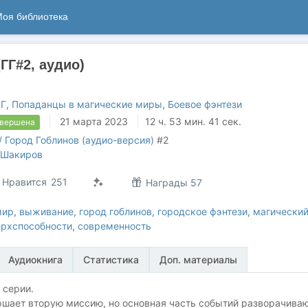
оя библиотека
(ГГ#2, аудио)
Г
,
Попаданцы в магические миры
,
Боевое фэнтези
21 марта 2023
12 ч. 53 мин. 41 сек.
авершена
/ Город Гоблинов (аудио-версия)
#2
 Шакиров
Нравится
251
Награды 57
мир
,
выживание
,
город гоблинов
,
городское фэнтези
,
магически
ерхспособности
,
современность
Аудиокнига
Статистика
Доп. материалы
 серии.
ршает вторую миссию, но основная часть событий разворачива