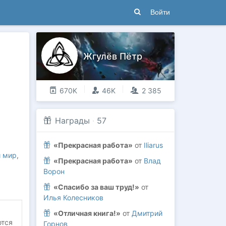
Войти
Жгулёв Пётр
670K
46K
2 385
Награды
·
57
«Прекрасная работа»
от
Iliarus
й мир
,
«Прекрасная работа»
от
Влад
Ворон
«Спасибо за ваш труд!»
от
Илья Колесников
«Отличная книга!»
от
Дмитрий
ются
Горнов