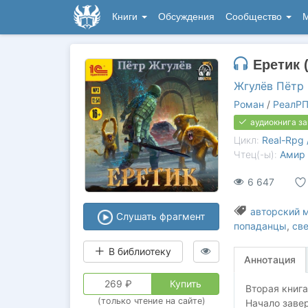
Книги
Обсуждения
Сообщество
М
Еретик 
Жгулёв Пётр
Роман
/
РеалРП
аудиокнига з
Цикл:
Real-Rpg 
Чтец(-ы):
Амир
6 647
авторский 
Слушать фрагмент
попаданцы
,
св
В библиотеку
Аннотация
269
₽
Купить
Вторая книга
(только чтение на сайте)
Начало заве