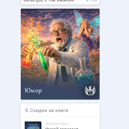
Жатва душ 9. Рай накануне
5
/
354
%
Скидки на книги
Фантастика
Чужой горизонт