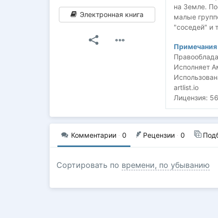
на Земле. По
Электронная книга
малые групп
"соседей" и тд
Примечания 
Правооблада
Исполняет А
Использован
artlist.io
Лицензия: 5
Комментарии
·
0
Рецензии
·
0
Под
Сортировать по
времени, по убыванию