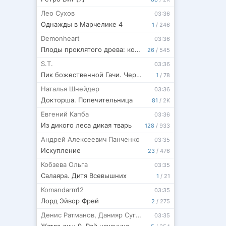
Лео Сухов
03:36
Однажды в Марчелике 4
1
/
246
Demonheart
03:36
Плоды проклятого древа: концовка, которой не было
26
/
545
S.T.
03:36
Пик божественной Гачи. Черновик
1
/
78
Наталья Шнейдер
03:36
Докторша. Попечительница
81
/
2K
Евгений Капба
03:36
Из дикого леса дикая тварь
128
/
933
Андрей Алексеевич Панченко
03:35
Искупление
23
/
476
Кобзева Ольга
03:35
Салаяра. Дитя Всевышних
1
/
21
Komandarm12
03:35
Лорд Эйвор Фрей
2
/
275
Денис Ратманов
,
Данияр Сугралинов
03:35