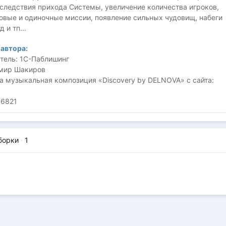
следствия прихода Системы, увеличение количества игроков,
овые и одиночные миссии, появление сильных чудовищ, набеги
 и тп...
автора:
тель: 1С-Паблишинг
мир Шакиров
а музыкальная композиция «Discovery by DELNOVA» с сайта:
66821
борки
·
1