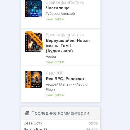
Боевая фантастика
Чистилище
Губарев Алексей
Цена:
349 ₽
Боевая фантастика
ЭКСКЛЮЗИВ
Вернувшийся: Новая
жизнь. Том I
(Аудиокнига)
Vector
Цена:
279 ₽
РеалРПГ
RealRPG. Релокант
Андрей Мельник (Ascold
Flow)
Цена:
249 ₽
Последние комментарии
Сева Сотх
03:36
Ретро Бит [7]
88
/
2K