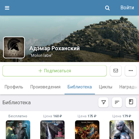
Войти
Адэмар Роханский
"Molon labe"
Подписаться
Профиль
Произведения
Библиотека
Циклы
Награды
Библиотека
Бесплатно
Цена
160 ₽
Цена
175 ₽
Цена
179 ₽