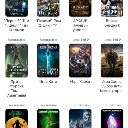
"Первый". Том
"Первый". Том
АРКАИР
Вечная
1. Цикл "1" из
2. Цикл "1"
Нулевой
Бездна II
13 томов.
уровень
Бесплатно
Бесплатно
Цена
120 ₽
Цена
160 ₽
Другая
Игра Кота
Игра Хаоса
Игра Хаоса.
Сторона.
Выбор пути.
Том-1.
Книга вторая.
Адаптация
Бесплатно
Бесплатно
Бесплатно
Бесплатно