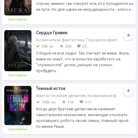
случае, именно так говорят все, кто попадается на
ее пути. Но для одних ее неординарность - ключ к...
Бесплатно
Сердце Гравии
Космическая фантастика
,
Городское фэнтези
,
Прикл
39K зн.
300
25
С Кидой не все ладно. Так считает ее мама. Жаль,
мама не знает, что в попытке заработать на
"странностях" дочки, рискует не только
пробудить...
Бесплатно
Темный исток
Фантастический детектив
,
Космическая фантастика
,
790K зн.
11K
111
Когда двух братьев-детективов нанимает
таинственная незнакомка, желающая отыскать
пропавшего робота своей семьи, главный герой
по имени Риши...
Бесплатно