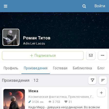
Войти
Роман Титов
Adis Leir Laozu
Подписаться
Профиль
Произведения
Гостевая
Библиотека
Блог
Произведения
·
12
Межа
Космическая фантастика
,
Приключения
,
Героическая фантастика
312K зн.
3 753
31
Кида Мирр - девушка неординарная. Во всяком