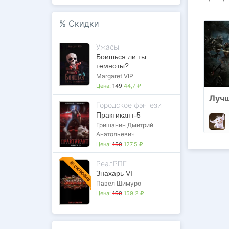
%
Скидки
Ужасы
Боишься ли ты
темноты?
Margaret VIP
Цена:
149
44,7 ₽
Городское фэнтези
Практикант-5
Гришанин Дмитрий
Анатольевич
Цена:
150
127,5 ₽
РеалРПГ
ЭКСКЛЮЗИВ
Знахарь VI
Павел Шимуро
Цена:
199
159,2 ₽