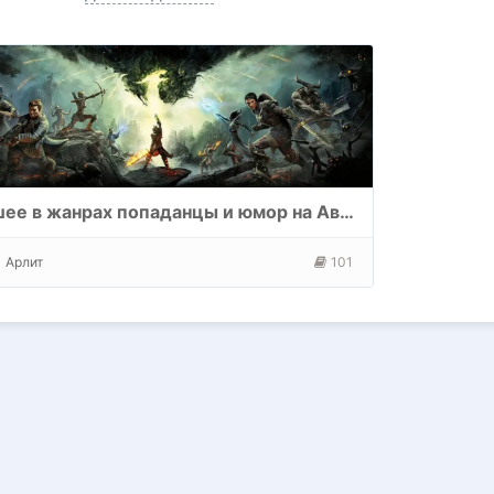
Лучшее в жанрах попаданцы и юмор на Автор Тудей и не только!!! Новые книги идут в конце списка!!!
Арлит
101