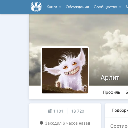
Книги
Обсуждения
Сообщество
М
Арлит
Профиль
Б
Подбор
1 101
18 720
Заходил
6 часов назад
Сортир