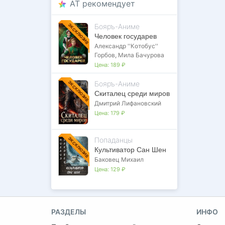
AT рекомендует
Бояръ-Аниме
ЭКСКЛЮЗИВ
Человек государев
Александр ''Котобус''
Горбов
,
Мила Бачурова
Цена:
189 ₽
Бояръ-Аниме
ЭКСКЛЮЗИВ
Скиталец среди миров
Дмитрий Лифановский
Цена:
179 ₽
Попаданцы
ЭКСКЛЮЗИВ
Культиватор Сан Шен
Баковец Михаил
Цена:
129 ₽
РАЗДЕЛЫ
ИНФО