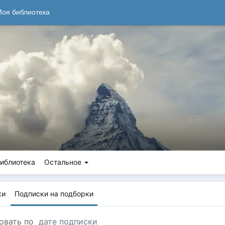
оя библиотека
иблиотека
Остальное
ки
Подписки на подборки
овать по
дате подписки