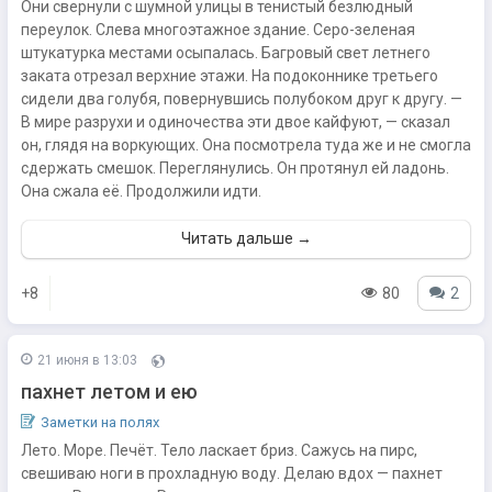
Они свернули с шумной улицы в тенистый безлюдный
переулок. Слева многоэтажное здание. Серо-зеленая
штукатурка местами осыпалась. Багровый свет летнего
заката отрезал верхние этажи. На подоконнике третьего
сидели два голубя, повернувшись полубоком друг к другу. —
В мире разрухи и одиночества эти двое кайфуют, — сказал
он, глядя на воркующих. Она посмотрела туда же и не смогла
сдержать смешок. Переглянулись. Он протянул ей ладонь.
Она сжала её. Продолжили идти.
Читать дальше →
+8
80
2
21 июня в 13:03
пахнет летом и ею
Заметки на полях
Лето. Море. Печёт. Тело ласкает бриз. Сажусь на пирс,
свешиваю ноги в прохладную воду. Делаю вдох — пахнет