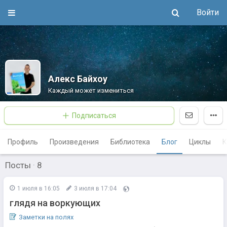
Войти
Алекс Байхоу
Каждый может измениться
Подписаться
Профиль
Произведения
Библиотека
Блог
Циклы
К
Посты
·
8
1 июля в 16:05
3 июля в 17:04
глядя на воркующих
Заметки на полях