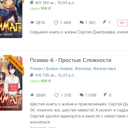
401 164
зн.
, 10,03
а.л.
Цена
169 ₽
281K
1 466
1 361
1
18+
Седьмая книга о жизни Сергея Дмитриева, княз
ЭКСКЛЮЗИВ
Псимаг-6 - Простые Сложности
Роман
/
Бояръ-Аниме
,
Фэнтези
,
Фантастика
410 735
зн.
, 10,27
а.л.
Цена
169 ₽
268K
1 318
1 049
0
Шестая книга о жизни и приключениях Сергея Д
(И, конечно же, шестая невеста! А может и седь
Сергей одолел единорога и вместе с невестами 
кончаться.
показать все