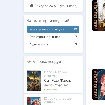
Заходил
24 минуты назад
Формат произведений
Электронная и аудио
10
Электронная книга
7
Аудиокнига
3
AT рекомендует
Историческое
фэнтези
Сын Рода Жарык
Дархан Мураитов
Бесплатно
Юмористическое
фэнтези