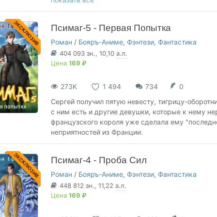
Первая книга:
https://author.today/work/7914
ЭКСКЛЮЗИВ
Псимаг-5 - Первая Попытка
Роман
/
Бояръ-Аниме
,
Фэнтези
,
Фантастика
404 093
зн.
, 10,10
а.л.
Цена
169 ₽
273K
1 494
734
0
Сергей получил пятую невесту, тигрицу-оборотн
с ним есть и другие девушки, которые к нему н
французского короля уже сделала ему "последн
неприятностей из Франции.
ЭКСКЛЮЗИВ
Псимаг-4 - Проба Сил
Роман
/
Бояръ-Аниме
,
Фэнтези
,
Фантастика
448 812
зн.
, 11,22
а.л.
Цена
169 ₽