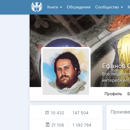
Книги
Обсуждения
Сообщество
М
Ефанов 
Все люди хот
интересную!
Профиль
Б
Произве
10 432
147 504
21 106
1 192 794