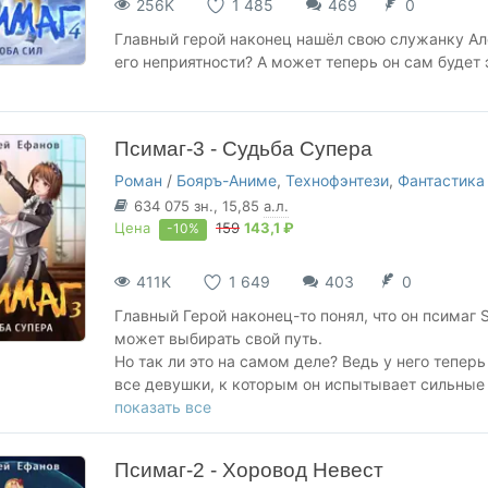
256K
1 485
469
0
Главный герой наконец нашёл свою служанку Але
его неприятности? А может теперь он сам будет 
Псимаг-3 - Судьба Супера
Роман
/
Бояръ-Аниме
,
Технофэнтези
,
Фантастика
634 075
зн.
, 15,85
а.л.
Цена
159
143,1 ₽
-10%
411K
1 649
403
0
Главный Герой наконец-то понял, что он псимаг S
может выбирать свой путь.
Но так ли это на самом деле? Ведь у него теперь
все девушки, к которым он испытывает сильные 
А самое главное, можно ли быть свободным от с
показать все
Третья книга из серии "Псимаг".
Псимаг-2 - Хоровод Невест