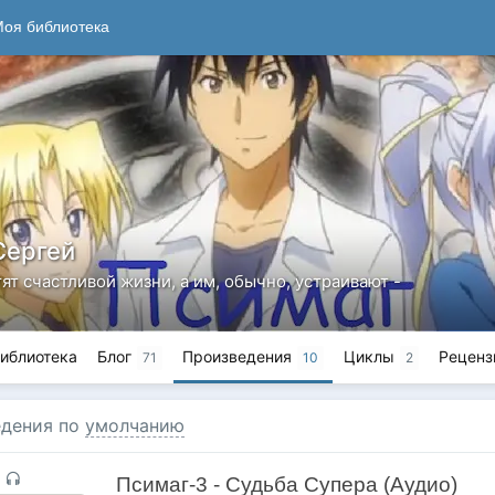
оя библиотека
Сергей
ят счастливой жизни, а им, обычно, устраивают -
иблиотека
Блог
Произведения
Циклы
Реценз
71
10
2
дения по
умолчанию
Псимаг-3 - Судьба Супера (Аудио)