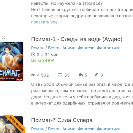
невесты. Но неужели на этом всё?
Нет! Теперь вокруг него собирается целый хоро
некоторые старые подружки неожиданно возникаю
нужно?
показать все
А может быть, они просто все в него влюбились?
Псимаг-1 - Следы на воде (Аудио)
Роман
/
Бояръ-Аниме
,
Фэнтези
,
Фантастика
9 ч. 32 мин.
Цена
349 ₽
4 592
55
5
0
Он вырос в обычной семье без отца, в мире где 
раза меньше, чем женщин. Где люди делятся на
дара. Но даже если у тебя пробудился дар, жизнь
в интернат для одарённых, отрывая от родителей
ЭКСКЛЮЗИВ
Псимаг-7 Сила Супера
Роман
/
Бояръ-Аниме
,
Фэнтези
,
Фантастика