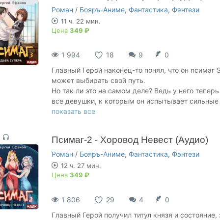
Роман
/
Бояръ-Аниме
,
Фантастика
,
Фэнтези
11 ч. 22 мин.
Цена
349 ₽
1 994
18
9
0
Главный Герой наконец-то понял, что он псимаг S
может выбирать свой путь.
Но так ли это на самом деле? Ведь у него теперь
все девушки, к которым он испытывает сильные 
А самое главное, можно ли быть свободным от с
показать все
Третья книга из серии "Псимаг".
Псимаг-2 - Хоровод Невест (Аудио)
Группа ВКонтакте:
https://vk.com/club35565230
Роман
/
Бояръ-Аниме
,
Фантастика
,
Фэнтези
12 ч. 27 мин.
Цена
349 ₽
1 806
29
4
0
Главный Герой получил титул князя и состояние,