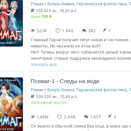
Группа ВКонтакте:
https://vk.com/club35565230
Роман
/
Бояръ-Аниме
,
Героическая фантастика
,
728 024
зн.
, 18,20
а.л.
Цена
159 ₽
523K
1 943
382
1
Главный Герой получил титул князя и состояние,
невесты. Но неужели на этом всё?
Нет! Теперь вокруг него собирается целый хоро
некоторые старые подружки неожиданно возникаю
нужно?
показать все
А может быть, они просто все в него влюбились?
Псимаг-1 - Следы на воде
Роман
/
Бояръ-Аниме
,
Героическая фантастика
,
539 520
зн.
, 13,49
а.л.
Свободный доступ
1,49М
3 848
1 657
5
Он вырос в обычной семье без отца, в мире где 