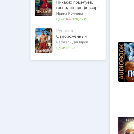
Никаких поцелуев,
господин профессор!
Ирина Коняева
Цена:
169
126,75 ₽
Русреал
Отмороженный
Рафаэль Дамиров
Цена:
169 ₽