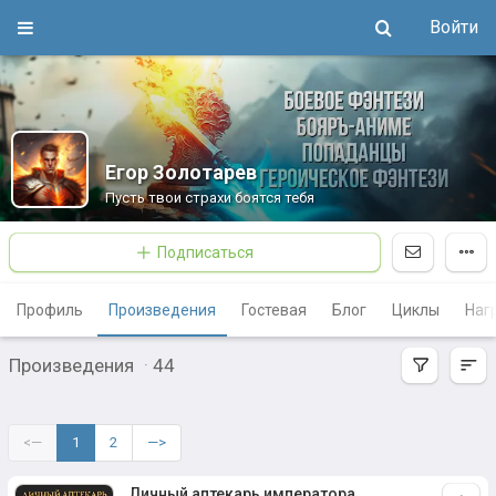
Войти
Егор Золотарев
Пусть твои страхи боятся тебя
Подписаться
Профиль
Произведения
Гостевая
Блог
Циклы
Наг
Произведения
·
44
<—
1
2
—>
Личный аптекарь императора