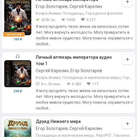
Егор Золотарев, Сергей Карелин
Бояръ-Аниме
,
Попаданцы
,
Городское фэнтези
420K зн.
945K
4 237
Я могу продлить твою жизнь на несколько сотен
лет. Могу вернуть молодость. Могу превратить в
любое живое существо. Могу помочь справиться с
169 ₽
любой...
Личный аптекарь императора аудио
том 1
Сергей Карелин, Егор Золотарев
Бояръ-Аниме
,
Попаданцы в магические миры
,
Городское фэнтези
8 ч. 56 мин.
6 483
117
Я могу продлить твою жизнь на несколько сотен
299 ₽
лет. Могу вернуть молодость. Могу превратить в
любое живое существо. Могу помочь справиться с
любой...
Друид Нижнего мира
Егор Золотарев, Сергей Карелин
Попаданцы в магические миры
,
РеалРПГ
,
Героическое фэнтези