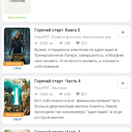
Глазачев
Бесплатно
Горячий старт. Книга 5.
РеалРПГ
,
Боевое фэнтези
,
Магическая академия
529K зн.
28K
423
Время, отпущенное землянам на адаптацию в
Тренировочном Лагере, завершилось, и Морфей
смог выжить. И не просто выжить, а основать
собственный...
179 ₽
Горячий старт. Часть 4
РеалРПГ
,
Фэнтези
733K зн.
65K
851
Вот собственно и всё - финишная прямая! Чуть
больше двух месяцев жители планеты Земля
проходили так называемую "адаптацию" в ходе
которой многие...
165 ₽
Горячий старт. Часть 3