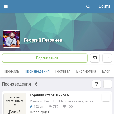
Войти
Георгий Глазачев
Подписаться
Профиль
Произведения
Гостевая
Библиотека
Блог
Произведения
·
6
Горячий старт. Книга 6
Горячий
старт. Книга
Фэнтези
,
РеалРПГ
,
Магическая академия
6
152 зн.
787
100
Георгий
Скоро будет)