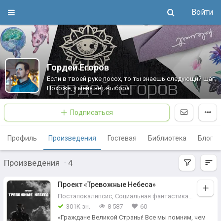
Войти
Гордей Егоров
Если в твоей руке посох, то ты знаешь следующий шаг.
Похоже, у меня нет выбора.
Подписаться
Профиль
Произведения
Гостевая
Библиотека
Блог
Произведения
·
4
Проект «Тревожные Небеса»
Постапокалипсис
,
Социальная фантастика
,
Антиутоп
301K зн.
8 587
60
«Граждане Великой Страны! Все мы помним, чем