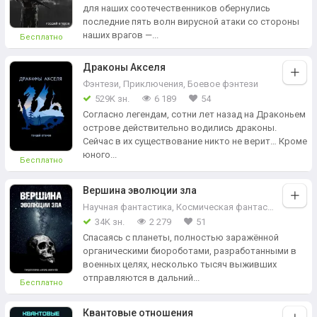
для наших соотечественников обернулись
последние пять волн вирусной атаки со стороны
наших врагов —...
Бесплатно
Драконы Акселя
Фэнтези
,
Приключения
,
Боевое фэнтези
529K зн.
6 189
54
Согласно легендам, сотни лет назад на Драконьем
острове действительно водились драконы.
Сейчас в их существование никто не верит… Кроме
юного...
Бесплатно
Вершина эволюции зла
Научная фантастика
,
Космическая фантастика
,
Социа
34K зн.
2 279
51
Спасаясь с планеты, полностью заражённой
органическими биороботами, разработанными в
военных целях, несколько тысяч выживших
отправляются в дальний...
Бесплатно
Квантовые отношения