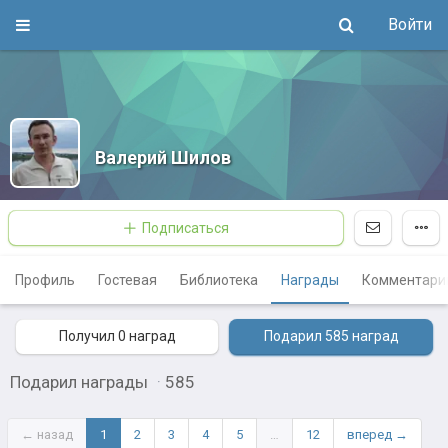
Войти
Валерий Шилов
Подписаться
Профиль
Гостевая
Библиотека
Награды
Комментари
Получил 0
наград
Подарил 585
наград
Подарил награды
·
585
← назад
1
2
3
4
5
…
12
вперед →