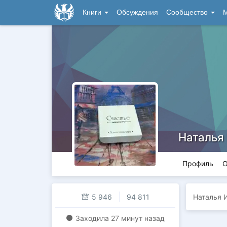
Книги
Обсуждения
Сообщество
М
Наталья
Профиль
О
5 946
94 811
Наталья 
Заходилa
27 минут назад