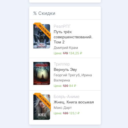
%
Скидки
РеалРПГ
ЭКСКЛЮЗИВ
Путь трёх
совершенствований.
Том 2
Дмитрий Крам
Цена:
179
134,25 ₽
Триллер
Вернуть Эву
Георгий Трегуб
,
Ирина
Валерина
Цена:
120
84 ₽
Бояръ-Аниме
ЭКСКЛЮЗИВ
Жнец. Книга восьмая
Макс Дарт
Цена:
139
125,1 ₽