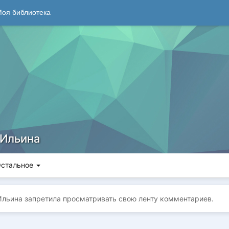
оя библиотека
 Ильина
стальное
Ильина запретилa просматривать свою ленту комментариев.