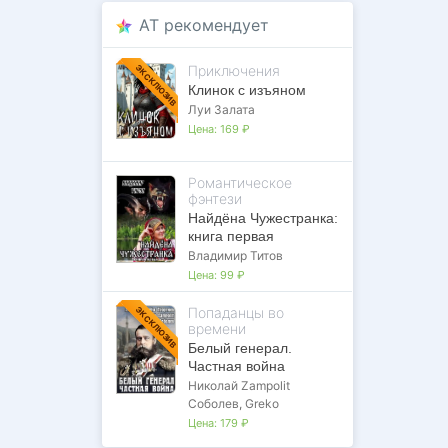
AT рекомендует
Приключения
ЭКСКЛЮЗИВ
Клинок с изъяном
Луи Залата
Цена:
169 ₽
Романтическое
фэнтези
Найдёна Чужестранка:
книга первая
Владимир Титов
Цена:
99 ₽
Попаданцы во
ЭКСКЛЮЗИВ
времени
Белый генерал.
Частная война
Николай Zampolit
Соболев
,
Greko
Цена:
179 ₽