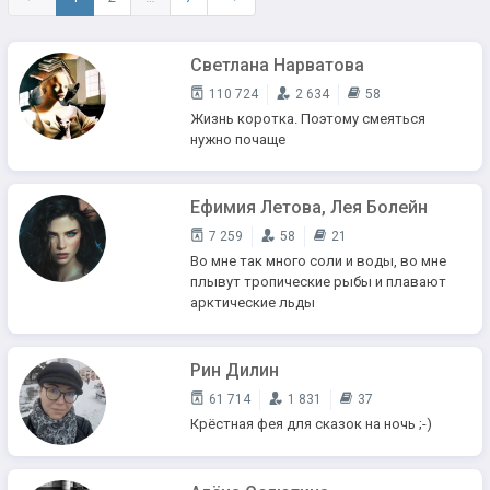
Светлана Нарватова
110 724
2 634
58
Жизнь коротка. Поэтому смеяться
нужно почаще
Ефимия Летова, Лея Болейн
7 259
58
21
Во мне так много соли и воды, во мне
плывут тропические рыбы и плавают
арктические льды
Рин Дилин
61 714
1 831
37
Крёстная фея для сказок на ночь ;-)