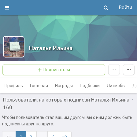
Войти
Наталья Ильина
Подписаться
Профиль
Гостевая
Награды
Подборки
Литмобы
Д
Пользователи, на которых подписан Наталья Ильина
·
160
Чтобы пользователь стал вашим другом, вы с ним должны быть
подписаны друг на друга.
<—
1
2
…
7
—>