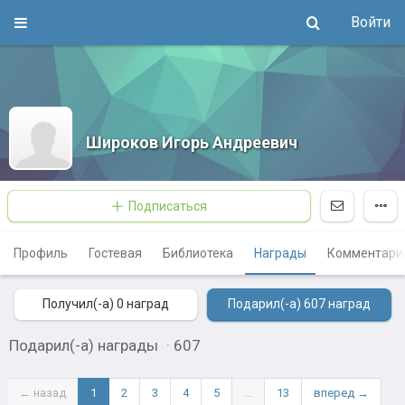
Войти
Широков Игорь Андреевич
Подписаться
Профиль
Гостевая
Библиотека
Награды
Комментари
Получил(-а) 0
наград
Подарил(-а) 607
наград
Подарил(-а) награды
·
607
← назад
1
2
3
4
5
…
13
вперед →