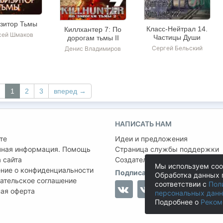
зитор Тьмы
Класс-Нейтрал 14.
Киллхантер 7: По
сей Шмаков
Частицы Души
дорогам тьмы II
Сергей Бельский
Денис Владимиров
1
2
3
вперед →
НАПИСАТЬ НАМ
те
Идеи и предложения
чная информация. Помощь
Страница службы поддержки
 сайта
Создатель проекта:
Сергей Ша
Мы используем coo
ние о конфиденциальности
Подписаться на нас
Обработка данных 
ательское соглашение
соответствии с
Пол
ая оферта
персональных дан
Подробнее о
Реком