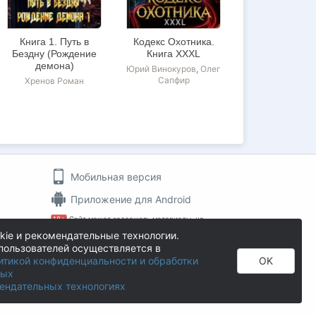
Книга 1. Путь в
Кодекс Охотника.
Бездну (Рождение
Книга XXXL
демона)
Юрий Винокуров
,
Олег
Сапфир
Хренов Роман
Мобильная версия
Приложение для Android
18+
Сайт может содержать материалы, не
пин
предназначенные для просмотра лицами, не
kie и рекомендательные технологии.
достигшими 18 лет!
пользователей осуществляется в
На информационном ресурсе применяются
итикой конфиденциальности и обработки
OK
рекомендательные технологии
.
ных
Author.Today © 2016 - 2026
ендательных технологиях