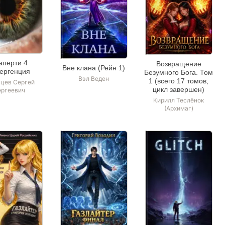
аперти 4
Возвращение
Вне клана (Рейн 1)
ергенция
Безумного Бога. Том
Вэл Веден
1 (всего 17 томов,
нцев Сергей
цикл завершен)
ргеевич
Кирилл Теслёнок
(Архимаг)