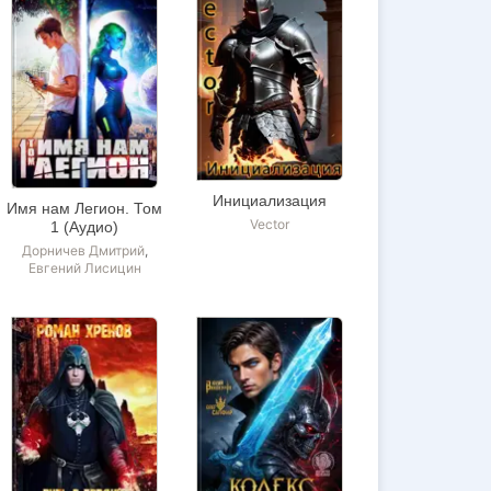
Инициализация
Имя нам Легион. Том
Vector
1 (Аудио)
Дорничев Дмитрий
,
Евгений Лисицин