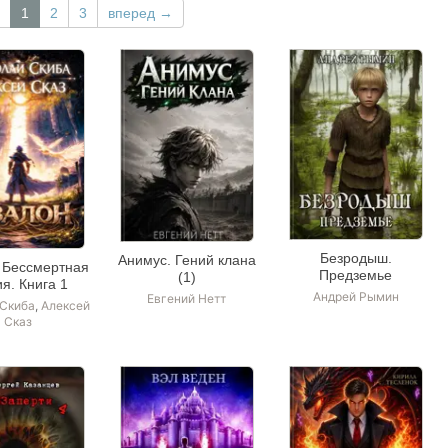
1
2
3
вперед →
Безродыш.
Анимус. Гений клана
 Бессмертная
Предземье
(1)
я. Книга 1
Андрей Рымин
Евгений Нетт
 Скиба
,
Алексей
Сказ