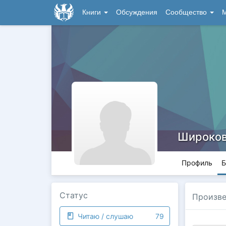
Книги
Обсуждения
Сообщество
М
Широков
Профиль
Б
Статус
Произве
Читаю / слушаю
79