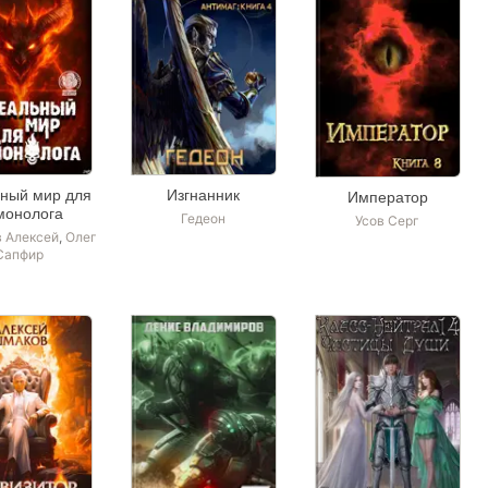
ный мир для
Изгнанник
Император
монолога
Гедеон
Усов Серг
в Алексей
,
Олег
Сапфир