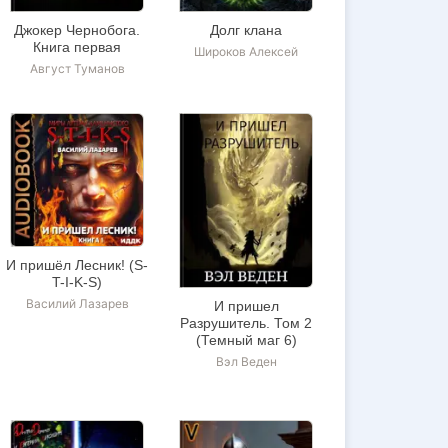
Джокер Чернобога.
Долг клана
Книга первая
Широков Алексей
Август Туманов
И пришёл Лесник! (S-
T-I-K-S)
Василий Лазарев
И пришел
Разрушитель. Том 2
(Темный маг 6)
Вэл Веден