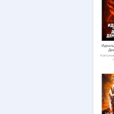
Идеаль
Де
Ковтуно