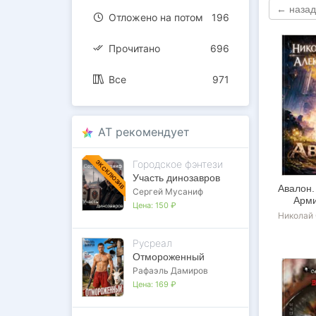
← назад
Отложено на потом
196
Прочитано
696
Все
971
AT рекомендует
Городское фэнтези
ЭКСКЛЮЗИВ
Участь динозавров
Авалон.
Сергей Мусаниф
Арми
Цена:
150 ₽
Николай
Русреал
Отмороженный
Рафаэль Дамиров
Цена:
169 ₽