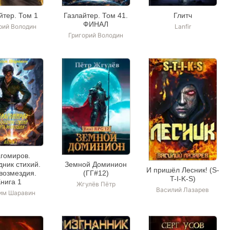
йтер. Том 1
Газлайтер. Том 41.
Глитч
ФИНАЛ
рий Володин
Lanfir
Григорий Володин
гомиров.
ник стихий.
Земной Доминион
И пришёл Лесник! (S-
возмездия.
(ГГ#12)
T-I-K-S)
Книга 1
Жгулёв Пётр
Василий Лазарев
им Шаравин