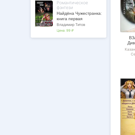
Романтическое
фэнтези
Найдёна Чужестранка:
книга первая
Владимир Титов
Цена:
99 ₽
ВЗ
Див
Каза
Се