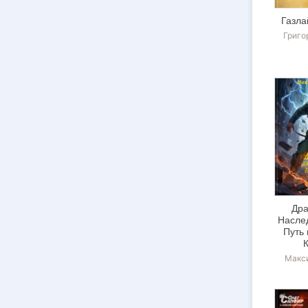
Газла
Григо
Дра
Наслед
Путь 
Макс