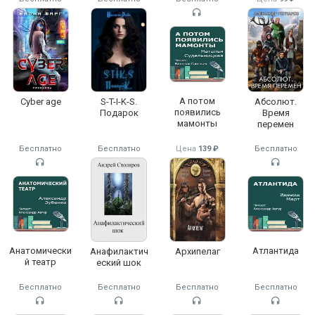
А потом
Cyber age
S-T-I-K-S.
Абсолют.
появились
Подарок
Время
мамонты
перемен
Бесплатно
Бесплатно
Цена
139 ₽
Бесплатно
Анатомически
Атлантида
Анафилактич
Архипелаг
й театр
еский шок
Бесплатно
Бесплатно
Бесплатно
Бесплатно