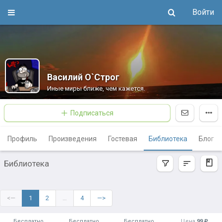
Войти
Василий О`Строг
Иные миры ближе, чем кажется.
Подписаться
Профиль
Произведения
Гостевая
Библиотека
Блог
Библиотека
<—
1
2
…
4
—>
Бесплатно
Бесплатно
Бесплатно
Цена
99 ₽