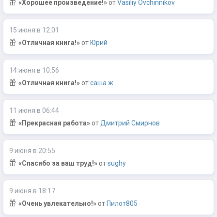
«Хорошее произведение!»
от
Vasiliy Ovchinnikov
15 июня в 12:01
«Отличная книга!»
от
Юрий
14 июня в 10:56
«Отличная книга!»
от
саша ж
11 июня в 06:44
«Прекрасная работа»
от
Дмитрий Смирнов
9 июня в 20:55
«Спасибо за ваш труд!»
от
sughy
9 июня в 18:17
«Очень увлекательно!»
от
Пилот805