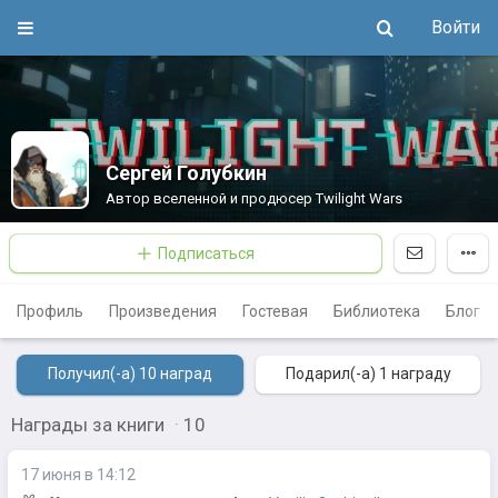
Войти
Сергей Голубкин
Автор вселенной и продюсер Twilight Wars
Подписаться
Профиль
Произведения
Гостевая
Библиотека
Блог
Получил(-а) 10
наград
Подарил(-а) 1
награду
Награды за книги
·
10
17 июня в 14:12